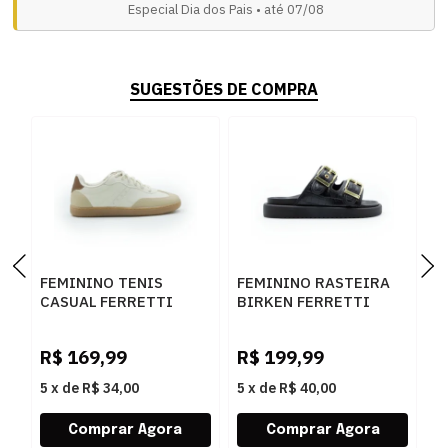
Especial Dia dos Pais • até 07/08
SUGESTÕES DE COMPRA
FEMININO TENIS
FEMININO RASTEIRA
F
CASUAL FERRETTI
BIRKEN FERRETTI
C
16481 OFF WHITE
Z615628877 CROCO
C
AMENDOA
PRETO SKIN PRETO
B
R$
169,99
R$
199,99
R
5
x
de
R$ 34,00
5
x
de
R$ 40,00
5