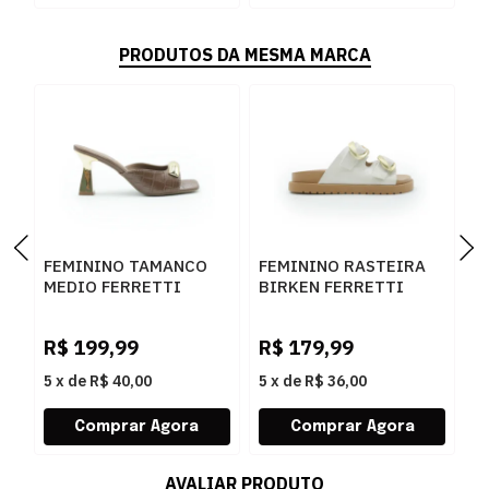
PRODUTOS DA MESMA MARCA
FEMININO TAMANCO
FEMININO RASTEIRA
F
MEDIO FERRETTI
BIRKEN FERRETTI
B
534011741 LUKE
Z661928908 2 OFF
F
CARAMELO
WHITE
N
R$
199,99
R$
179,99
R
L
5
x
de
R$ 40,00
5
x
de
R$ 36,00
5
AVALIAR PRODUTO