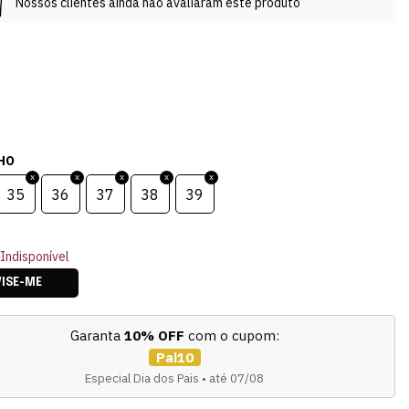
Nossos clientes ainda não avaliaram este produto
HO
35
36
37
38
39
Indisponível
VISE-ME
Garanta
10% OFF
com o cupom:
Pai10
Especial Dia dos Pais • até 07/08