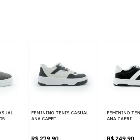
ASUAL
FEMININO TENIS CASUAL
FEMININO TEN
05
ANA CAPRI
ANA CAPRI
C3053300010003 BRANCO
C3065000020
PRETO
BRANCO
R$
279,90
R$
249,90