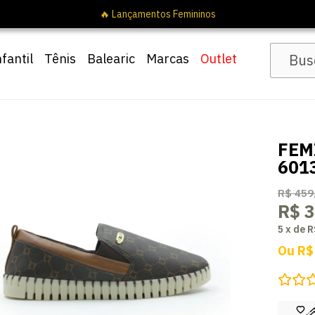
🔥 Lançamentos Femin
nfantil
Tênis
Balearic
Marcas
Outlet
FEM
601
R$ 459
R$ 
5
x
de
R
Ou
R$