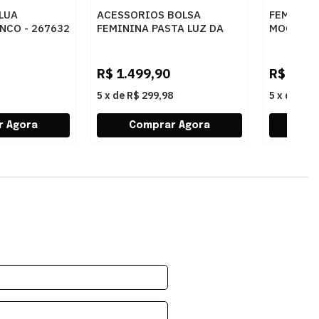
 LUA
ACESSORIOS BOLSA
FEMININ
NCO - 267632
FEMININA PASTA LUZ DA
MOCASSIM
LUA 10005594 3 NEW RIDGE
60260019
AMENDOA
AMENDOA
R$
1.499,90
R$
439,
5
x
de
R$ 299,98
5
x
de
R$ 