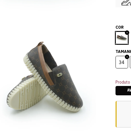
COR
TAMAN
34
Produto 
A