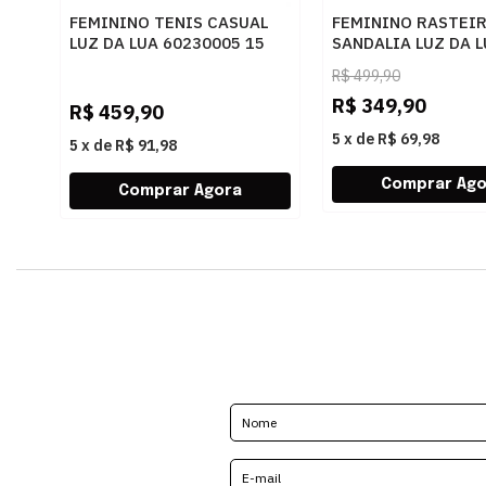
FEMININO TENIS CASUAL
FEMININO RASTEI
LUZ DA LUA 60230005 15
SANDALIA LUZ DA 
MONOGRAMA AMENDOA
80270037 ATACAM
R$
499,90
OURO
R$
349,90
R$
459,90
5
x
de
R$ 69,98
5
x
de
R$ 91,98