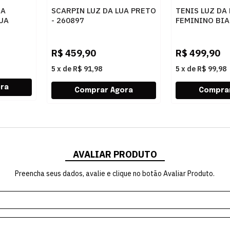
RA
SCARPIN LUZ DA LUA PRETO
TENIS LUZ DA
LUA
- 260897
FEMININO BIA
A PRETO
R$
459,90
R$
499,90
5
x
de
R$ 91,98
5
x
de
R$ 99,98
AVALIAR PRODUTO
Preencha seus dados, avalie e clique no botão Avaliar Produto.