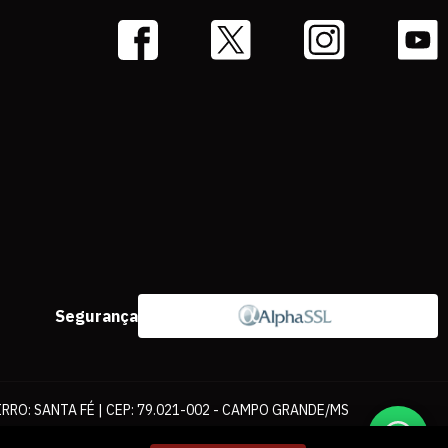
Segurança
IRRO: SANTA FÉ | CEP: 79.021-002 - CAMPO GRANDE/MS
ernet. As fotos, textos e layout aqui veiculados são de propriedade da