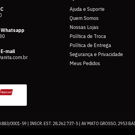
AC
Ajuda e Suporte
0
Quem Somos
Nossas Lojas
 Whatsapp
80
Política de Troca
Política de Entrega
E-mail
Segurança e Privacidade
anita.com.br
Meus Pedidos
883/0001-59 | INSCR. EST. 28.262.737-5 | AV MATO GROSSO, 2953 BA
os de pagamento expostos aqui são válidos apenas para compras via int