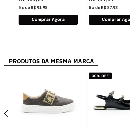
5
x
de
R$ 91,98
5
x
de
R$ 87,98
PRODUTOS DA MESMA MARCA
30% OFF