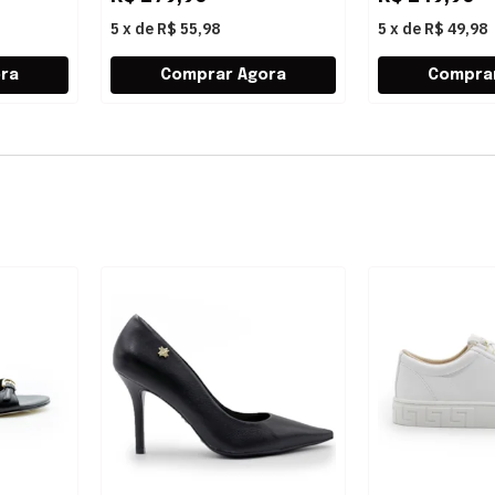
5
x
de
R$ 55,98
5
x
de
R$ 49,98