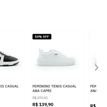
50% OFF
IS CASUAL
FEMININO TENIS CASUAL
FEMININO
ANA CAPRI
ANA CAP
030 PRETO
C3072300010001 BRANCO
C307870
R$
279,90
BEGE/BR
R$
139,90
R$
279,