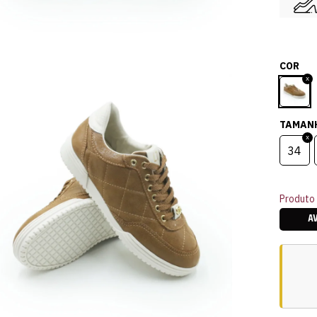
COR
TAMAN
34
Produto 
A