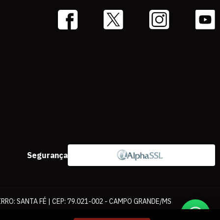
Segurança
IRRO: SANTA FÉ | CEP: 79.021-002 - CAMPO GRANDE/MS
ernet. As fotos, textos e layout aqui veiculados são de propriedade da