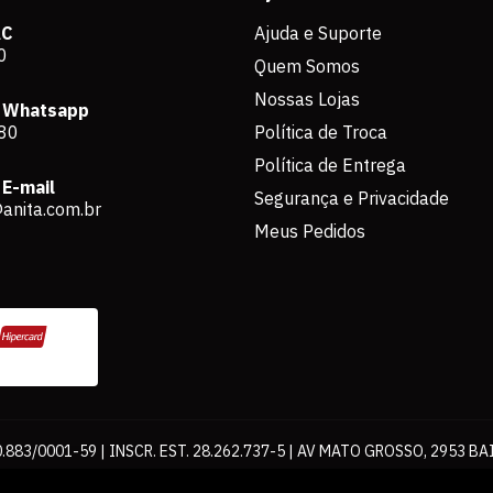
AC
Ajuda e Suporte
0
Quem Somos
Nossas Lojas
 Whatsapp
80
Política de Troca
Política de Entrega
E-mail
Segurança e Privacidade
anita.com.br
Meus Pedidos
883/0001-59 | INSCR. EST. 28.262.737-5 | AV MATO GROSSO, 2953 BA
os de pagamento expostos aqui são válidos apenas para compras via int