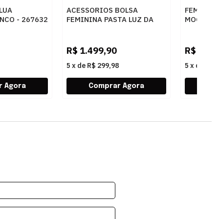
 LUA
ACESSORIOS BOLSA
FEMININ
NCO - 267632
FEMININA PASTA LUZ DA
MOCASSIM
LUA 10005594 3 NEW RIDGE
60260019
AMENDOA
AMENDOA
R$
1.499,90
R$
439,
5
x
de
R$ 299,98
5
x
de
R$ 