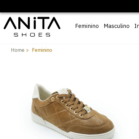
🔖 10% OFF com cupom
Pai10
Feminino
Masculino
I
Home
Feminino