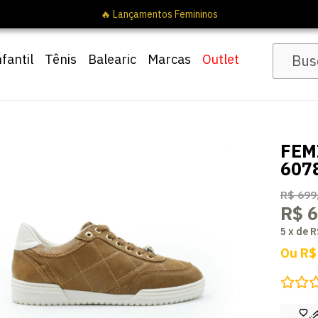
nfantil
Tênis
Balearic
Marcas
Outlet
FEM
607
R$ 699
R$ 
5
x
de
R
Ou
R$