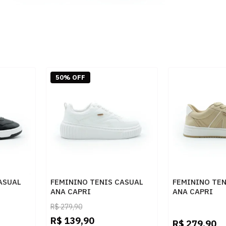
50% OFF
ASUAL
FEMININO TENIS CASUAL
FEMININO TEN
ANA CAPRI
ANA CAPRI
PRETO
C3072300010001 BRANCO
C3078700020
R$
279,90
BEGE/BRANCO
R$
139,90
R$
279,90