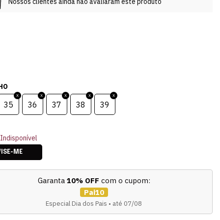
Nossos clientes ainda não avaliaram este produto
HO
35
36
37
38
39
Indisponível
VISE-ME
Garanta
10% OFF
com o cupom:
Pai10
Especial Dia dos Pais • até 07/08