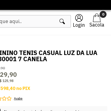
0
Login
ININO TENIS CASUAL LUZ DA LUA
80001 7 CANELA
,90
629,90
$ 125,98
 598,40
no
PIX
Avalie