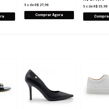
5
x
de
R$ 27,98
5
x
de
R$ 55,98