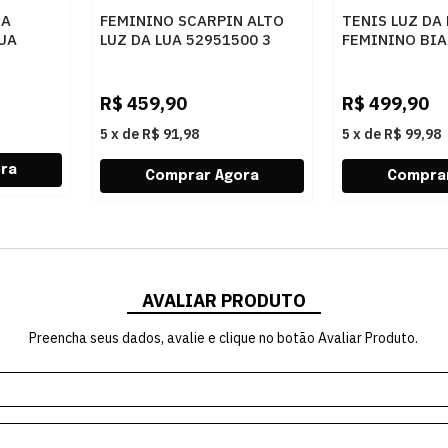
RA
FEMININO SCARPIN ALTO
TENIS LUZ DA
LUA
LUZ DA LUA 52951500 3
FEMININO BIA
A PRETO
SAARA PRETO
R$
459,90
R$
499,90
5
x
de
R$ 91,98
5
x
de
R$ 99,98
AVALIAR PRODUTO
Preencha seus dados, avalie e clique no botão Avaliar Produto.