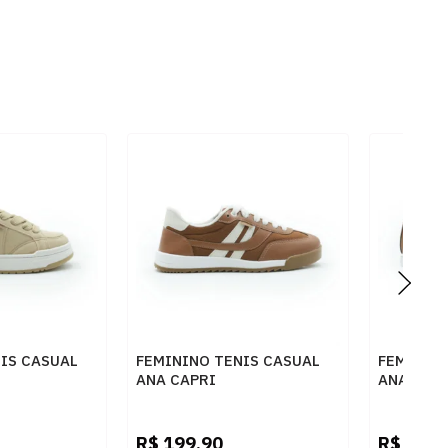
IS CASUAL
FEMININO TENIS CASUAL
FEMININO
ANA CAPRI
ANA CAP
010
C3079600010004
C300000
MADEIRA/MOCCA/ALABASTER
R$
199,90
R$
179,