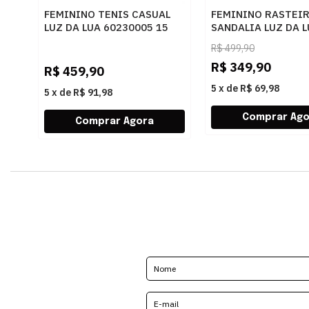
FEMININO TENIS CASUAL
FEMININO RASTEI
LUZ DA LUA 60230005 15
SANDALIA LUZ DA 
MONOGRAMA AMENDOA
80270037 ATACAM
R$
499,90
OURO
R$
349,90
R$
459,90
5
x
de
R$ 69,98
5
x
de
R$ 91,98