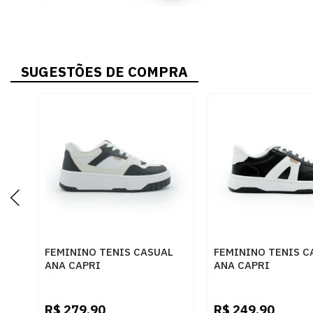
SUGESTÕES DE COMPRA
FEMININO TENIS CASUAL
FEMININO TENIS C
ANA CAPRI
ANA CAPRI
C3053300010003 BRANCO
C3065000020030 
PRETO
BRANCO
R$
279,90
R$
249,90