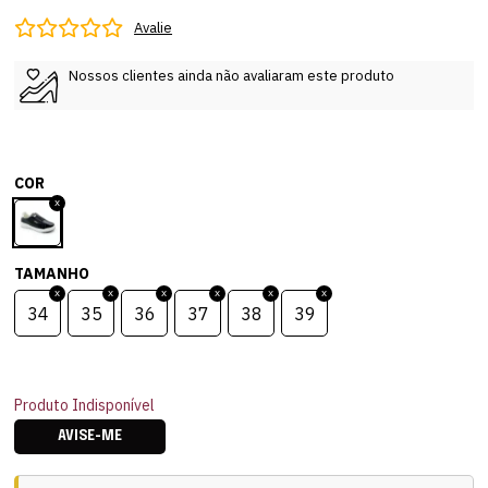
Avalie
Nossos clientes ainda não avaliaram este produto
COR
TAMANHO
34
35
36
37
38
39
Produto Indisponível
AVISE-ME