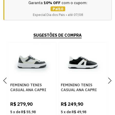
Garanta
10% OFF
com o cupom:
Pai10
Especial Dia dos Pais • até 07/08
SUGESTÕES DE COMPRA
FEMININO TENIS
FEMININO TENIS
F
CASUAL ANA CAPRI
CASUAL ANA CAPRI
C
C3053300010003
C3065000020030
C
BRANCO PRETO
PRETO BRANCO
P
R$
279,90
R$
249,90
R
5
x
de
R$ 55,98
5
x
de
R$ 49,98
5