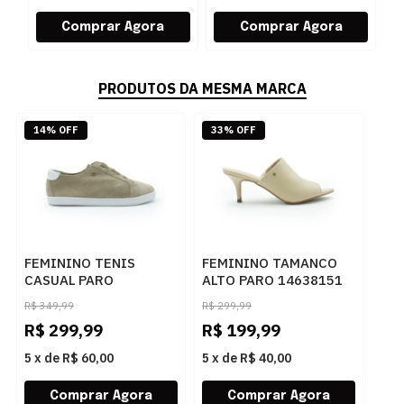
PRODUTOS DA MESMA MARCA
14% OFF
33% OFF
FEMININO TENIS
FEMININO TAMANCO
CASUAL PARO
ALTO PARO 14638151
200767957 CAMURCAO
MAJESTIC PALHA
R$
349,99
R$
299,99
AVEIA
R$
299,99
R$
199,99
5
x
de
R$ 60,00
5
x
de
R$ 40,00