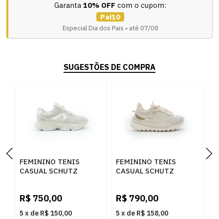
Garanta
10% OFF
com o cupom:
Pai10
Especial Dia dos Pais • até 07/08
SUGESTÕES DE COMPRA
FEMININO TENIS
FEMININO TENIS
F
CASUAL SCHUTZ
CASUAL SCHUTZ
C
S2191100010019
S2212600010011 PALE
S
R
PEARL/WHITE
ROUGE/SALMON
W
R$
750,00
R$
790,00
R
RE/PALE ROUGE
5
x
de
R$ 150,00
5
x
de
R$ 158,00
5