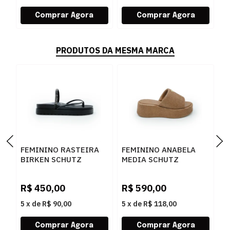
PRODUTOS DA MESMA MARCA
FEMININO RASTEIRA
FEMININO ANABELA
F
BIRKEN SCHUTZ
MEDIA SCHUTZ
S
S2073302160001
S2249000010002
S
BLACK/BLACK-JET-
BROWNIE
S
R$
450,00
R$
590,00
R
CRISTAL
5
x
de
R$ 90,00
5
x
de
R$ 118,00
5