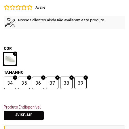
Avalie
Nossos clientes ainda não avaliaram este produto
COR
TAMANHO
34
35
36
37
38
39
Produto Indisponível
AVISE-ME