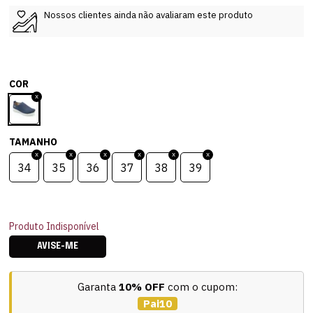
Nossos clientes ainda não avaliaram este produto
COR
TAMANHO
34
35
36
37
38
39
Produto Indisponível
AVISE-ME
Garanta
10% OFF
com o cupom:
Pai10