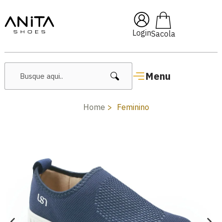
OFF com cupom
Pai10
🔥 Lan
Login
Menu
Home
Feminino