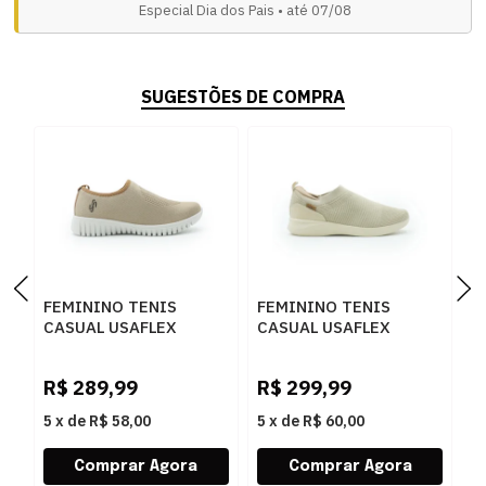
Especial Dia dos Pais • até 07/08
SUGESTÕES DE COMPRA
FEMININO TENIS
FEMININO TENIS
F
CASUAL USAFLEX
CASUAL USAFLEX
M
AE2208 CAMEL
UD03010 003 VANILLA
Y
R$
289,99
R$
299,99
R
5
x
de
R$ 58,00
5
x
de
R$ 60,00
5