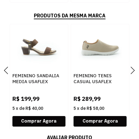
PRODUTOS DA MESMA MARCA
FEMININO SANDALIA
FEMININO TENIS
F
MEDIA USAFLEX
CASUAL USAFLEX
O
UD28005002 PINHAO
AE2208 CAMEL
U
R$
199,99
R$
289,99
R
5
x
de
R$ 40,00
5
x
de
R$ 58,00
5
AVALIAR PRODUTO