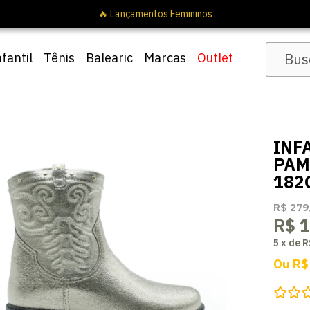
nfantil
Tênis
Balearic
Marcas
Outlet
INF
PAM
182
R$ 279
R$ 
5
x
de
R
Ou
R$