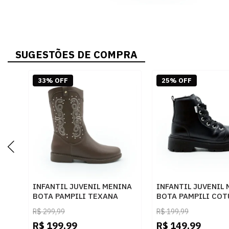
SUGESTÕES DE COMPRA
33% OFF
25% OFF
INFANTIL JUVENIL MENINA
INFANTIL JUVENIL
BOTA PAMPILI TEXANA
BOTA PAMPILI COT
279135000 070MARROM
681050000 080PR
R$
299,99
R$
199,99
R$
199,99
R$
149,99