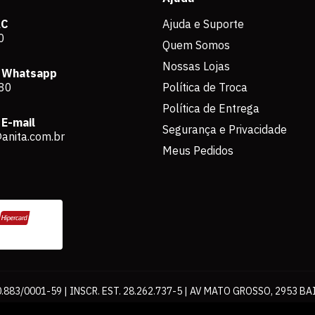
AC
Ajuda e Suporte
0
Quem Somos
Nossas Lojas
 Whatsapp
80
Política de Troca
Política de Entrega
E-mail
Segurança e Privacidade
anita.com.br
Meus Pedidos
883/0001-59 | INSCR. EST. 28.262.737-5 | AV MATO GROSSO, 2953 BA
os de pagamento expostos aqui são válidos apenas para compras via int