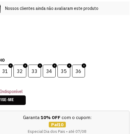
Nossos clientes ainda não avaliaram este produto
HO
31
32
33
34
35
36
Indisponível
VISE-ME
Garanta
10% OFF
com o cupom:
Pai10
Especial Dia dos Pais • até 07/08