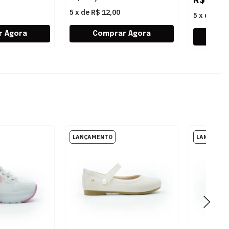
5
x
de
R$ 12,00
5
x
de
R$ 