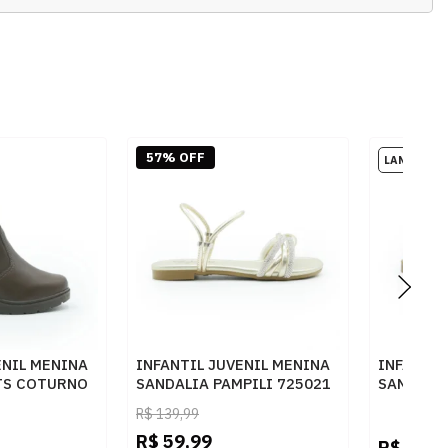
57% OFF
ENIL MENINA
INFANTIL JUVENIL MENINA
INFANTIL
TS COTURNO
SANDALIA PAMPILI 725021
SANDALIA
1 DOURADO
7760060
R$
139,99
CACAUNITRACAFE
R$
59,99
R$
199,