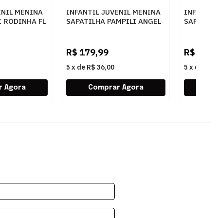
ENIL MENINA
INFANTIL JUVENIL MENINA
INFANTIL
I RODINHA FL
SAPATILHA PAMPILI ANGEL
SAPATILH
ANCO
100500000 4792NUDE
BAILARIN
1DOURA
R$
179,99
R$
149,
5
x
de
R$ 36,00
5
x
de
R$ 