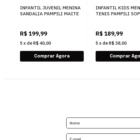
INFANTIL JUVENIL MENINA
INFANTIL KIDS ME
SANDALIA PAMPILI MAITE
TENIS PAMPILI SO
776006000 1DOURADO
768013000 4792N
R$
199,99
R$
189,99
5
x
de
R$ 40,00
5
x
de
R$ 38,00