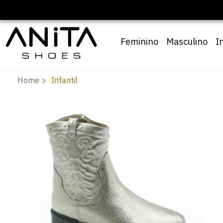
om cupom
Pai10
Feminino
Masculino
I
Home
Infantil