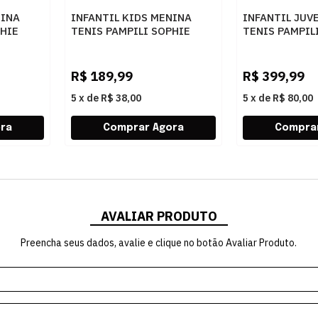
NINA
INFANTIL KIDS MENINA
INFANTIL JUV
PHIE
TENIS PAMPILI SOPHIE
TENIS PAMPIL
UDE
768004000
782001 89BR
524BRANCODOURADO
R$
189,99
R$
399,99
5
x
de
R$ 38,00
5
x
de
R$ 80,00
AVALIAR PRODUTO
Preencha seus dados, avalie e clique no botão Avaliar Produto.