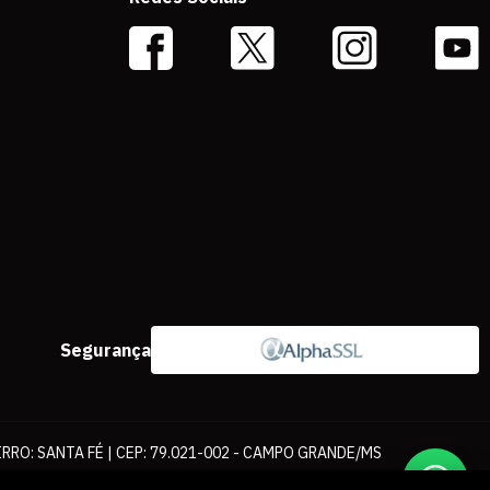
Segurança
IRRO: SANTA FÉ | CEP: 79.021-002 - CAMPO GRANDE/MS
ernet. As fotos, textos e layout aqui veiculados são de propriedade da