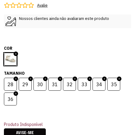
Avalie
Nossos clientes ainda não avaliaram este produto
COR
TAMANHO
28
29
30
31
32
33
34
35
36
Produto Indisponível
AVISE-ME