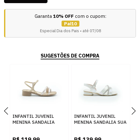
Garanta
10% OFF
com o cupom:
Pai10
Especial Dia dos Pais • até 07/08
SUGESTÕES DE COMPRA
INFANTIL JUVENIL
INFANTIL JUVENIL
I
MENINA SANDALIA
MENINA SANDALIA SUA
M
PINKCATS SALTO BAIX
CIA SALTO 9176I26-
C
V5752 0001ROSEROSE
52245
5
R$
119,99
R$
139,99
R
NAPAPEROLIZADOBRANCOC
N