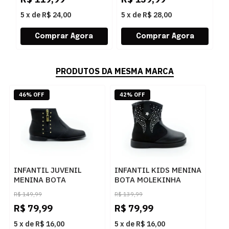
5
x
de
R$ 24,00
5
x
de
R$ 28,00
5
PRODUTOS DA MESMA MARCA
46% OFF
42% OFF
INFANTIL JUVENIL
INFANTIL KIDS MENINA
MENINA BOTA
BOTA MOLEKINHA
MOLEKINHA COUNTRY
COUNTRY
R$
149,99
R$
139,99
218110931230
218410527330
R$
79,99
R$
79,99
15745PRETO
83802PRETOPRETO
5
x
de
R$ 16,00
5
x
de
R$ 16,00