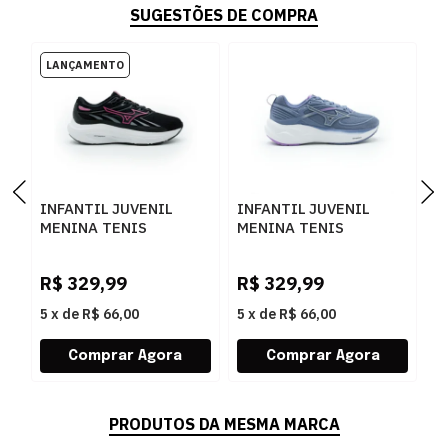
SUGESTÕES DE COMPRA
INFANTIL JUVENIL
INFANTIL JUVENIL
I
MENINA TENIS
MENINA TENIS
M
MIZUNO JET 8 JUNI
MIZUNO SPACE 6 JR
M
101175175 PTORXO
101147147 MARITM
1
R$
329,99
R$
329,99
R
5
x
de
R$ 66,00
5
x
de
R$ 66,00
5
PRODUTOS DA MESMA MARCA