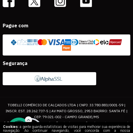
Pague com
Segurança
TOBELLI COMÉRCIO DE CALÇADOS LTDA | CNPJ: 33.780.883/0001-59 |
INSCR. EST. 28.262.737-5 | AV MATO GROSSO, 2953 BAIRRO: SANTA FÉ |
CEP: 79.021-002 - CAMPO GRANDE/MS
© Todos os direitos reservados. Eventuais promoções, descontos e prazos de
Cookies:
a gente guarda estatísticas de visitas para melhorar sua experiência de
pagamento expostos aqui são válidos apenas para compras via internet. As
navegação. Ao continuar navegando, você concorda com a nossa