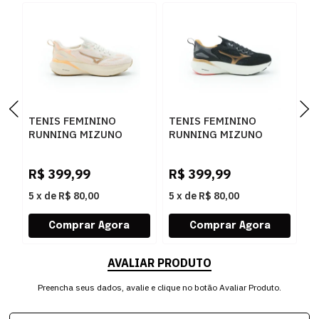
TENIS FEMININO
TENIS FEMININO
T
RUNNING MIZUNO
RUNNING MIZUNO
R
GLOW 3 101133133
GLOW 3 101133133
E
ARTPES
PTBRZ
A
R$
399,99
R$
399,99
R
5
x
de
R$ 80,00
5
x
de
R$ 80,00
5
AVALIAR PRODUTO
Preencha seus dados, avalie e clique no botão Avaliar Produto.