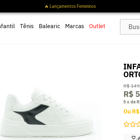
🔥 Lançamentos Femininos
nfantil
Tênis
Balearic
Marcas
Outlet
INF
ORT
R$ 149
R$ 5
5
x
de
R
Ou
R$