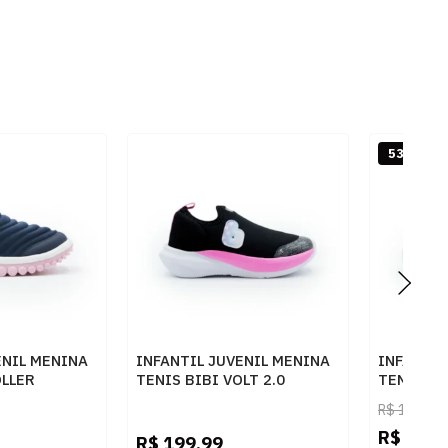
53% OFF
ENIL MENINA
INFANTIL JUVENIL MENINA
INFANTIL
OLLER
TENIS BIBI VOLT 2.0
TENIS DI
INHOSUGAR
1294035 PRETOPOPPINK
STITCH
R$
129,99
R$
59,9
R$
199,99