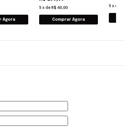
5
x
de
R$ 
5
x
de
R$ 40,00