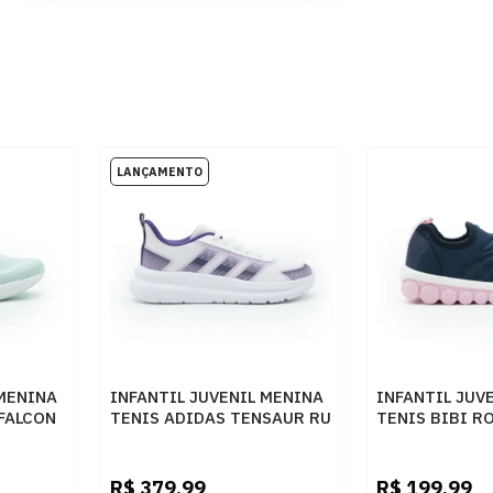
 MENINA
INFANTIL JUVENIL MENINA
INFANTIL JUV
FALCON
TENIS ADIDAS TENSAUR RU
TENIS BIBI R
KI7027
1155327 MAR
CELAV
FTWWHT/VIOLET/BLILIL
R$
379,99
R$
199,99