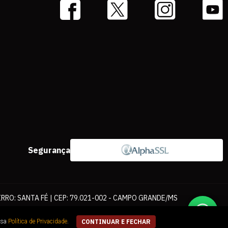
Segurança
IRRO: SANTA FÉ | CEP: 79.021-002 - CAMPO GRANDE/MS
ernet. As fotos, textos e layout aqui veiculados são de propriedade da
ssa
Política de Privacidade
.
CONTINUAR E FECHAR