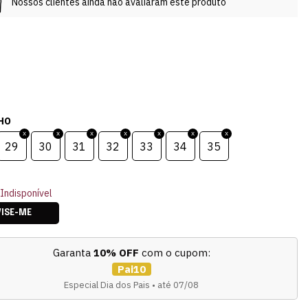
Nossos clientes ainda não avaliaram este produto
HO
29
30
31
32
33
34
35
Indisponível
VISE-ME
Garanta
10% OFF
com o cupom:
Pai10
Especial Dia dos Pais • até 07/08