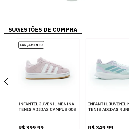
SUGESTÕES DE COMPRA
INFANTIL JUVENIL MENINA
INFANTIL JUVENIL
TENIS ADIDAS CAMPUS 00S
TENIS ADIDAS RUN
JP5507
JP9395
CLPINK/FTWWHT/GUM2
HALMIN/MINTON/I
R$
399,99
R$
349,99