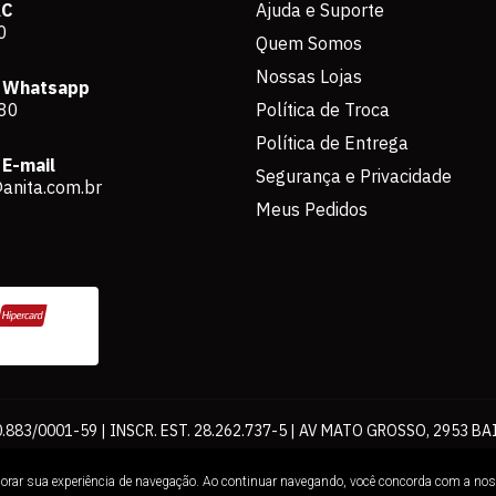
AC
Ajuda e Suporte
0
Quem Somos
Nossas Lojas
 Whatsapp
80
Política de Troca
Política de Entrega
E-mail
Segurança e Privacidade
anita.com.br
Meus Pedidos
883/0001-59 | INSCR. EST. 28.262.737-5 | AV MATO GROSSO, 2953 BA
os de pagamento expostos aqui são válidos apenas para compras via int
lhorar sua experiência de navegação. Ao continuar navegando, você concorda com a no
Loja. É proibida a utilização total ou parcial sem nossa autorização.