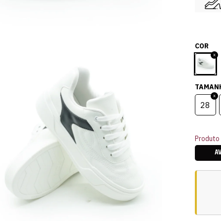
COR
TAMAN
28
Produto 
A