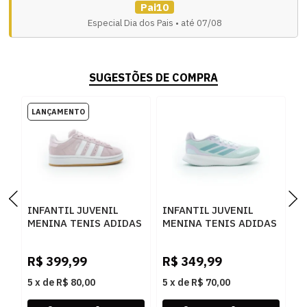
Pai10
Especial Dia dos Pais • até 07/08
SUGESTÕES DE COMPRA
INFANTIL JUVENIL
INFANTIL JUVENIL
I
MENINA TENIS ADIDAS
MENINA TENIS ADIDAS
M
CAMPUS 00S JP5507
RUNFALCON JP9395
T
CLPINK/FTWWHT/GUM2
HALMIN/MINTON/ICELAV
F
R$
399,99
R$
349,99
R
5
x
de
R$ 80,00
5
x
de
R$ 70,00
5