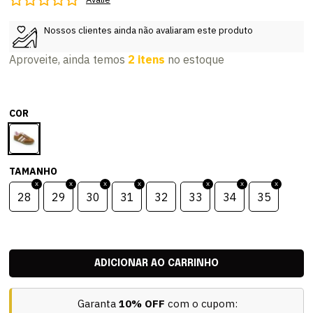
Nossos clientes ainda não avaliaram este produto
Aproveite, ainda temos
2 itens
no estoque
COR
TAMANHO
28
29
30
31
32
33
34
35
Garanta
10% OFF
com o cupom: