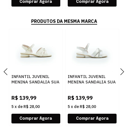
PRODUTOS DA MESMA MARCA
INFANTIL JUVENIL
INFANTIL JUVENIL
I
MENINA SANDALIA SUA
MENINA SANDALIA SUA
S
CIA SALTO 9176I26-
CIA SALTO 9176I26-
7
52247
52245
N
R$
139,99
R$
139,99
R
NAPASOFTLICHANTILLY
NAPAPEROLIZADOBRANCOC
5
x
de
R$ 28,00
5
x
de
R$ 28,00
5