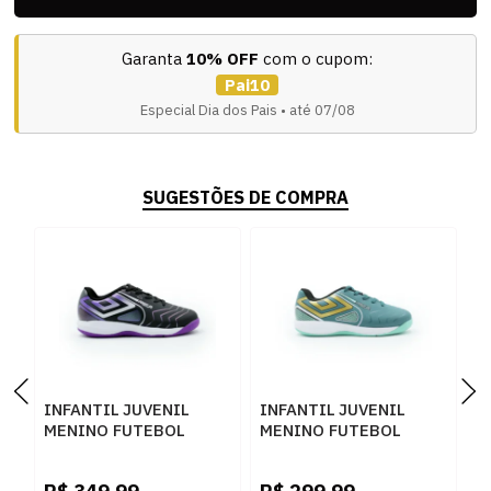
Garanta
10% OFF
com o cupom:
Pai10
Especial Dia dos Pais • até 07/08
SUGESTÕES DE COMPRA
INFANTIL JUVENIL
INFANTIL JUVENIL
I
MENINO FUTEBOL
MENINO FUTEBOL
M
UMBRO PRO5 JR
UMBRO PRO5 JR
U
U07FB00092
U07FB00092
U