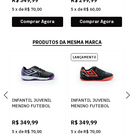
R$
349,99
R$
299,99
R
100PRETOELECTRICPURPLEFURTACOR
PETROLEOPRETOVERDEAGU
1
5
x
de
R$ 70,00
5
x
de
R$ 60,00
5
PRODUTOS DA MESMA MARCA
INFANTIL JUVENIL
INFANTIL JUVENIL
T
MENINO FUTEBOL
MENINO FUTEBOL
I
UMBRO PRO5 JR
UMBRO PRO 5 JR
S
U07FB00092
U07FB00533
2
R$
349,99
R$
349,99
R
100PRETOELECTRICPURPLEFURTACOR
102PRETOCORALBRANCO
5
x
de
R$ 70,00
5
x
de
R$ 70,00
5