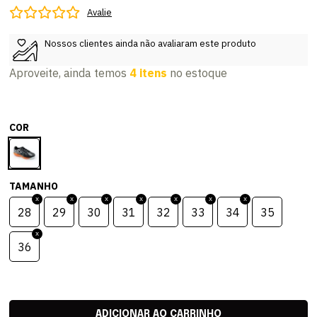
Avalie
Nossos clientes ainda não avaliaram este produto
Aproveite, ainda temos
4 itens
no estoque
COR
TAMANHO
28
29
30
31
32
33
34
35
36