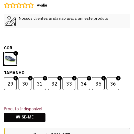
Avalie
Nossos clientes ainda não avaliaram este produto
COR
TAMANHO
29
30
31
32
33
34
35
36
Produto Indisponível
AVISE-ME