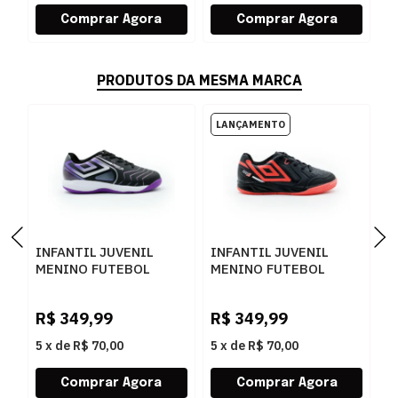
PRODUTOS DA MESMA MARCA
INFANTIL JUVENIL
INFANTIL JUVENIL
T
MENINO FUTEBOL
MENINO FUTEBOL
I
UMBRO PRO5 JR
UMBRO PRO 5 JR
S
U07FB00092
U07FB00533
2
R$
349,99
R$
349,99
R
100PRETOELECTRICPURPLEFURTACOR
102PRETOCORALBRANCO
5
x
de
R$ 70,00
5
x
de
R$ 70,00
5