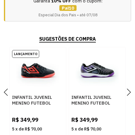
Garanta
10% OFF
com o cupom:
Pai10
Especial Dia dos Pais • até 07/08
SUGESTÕES DE COMPRA
INFANTIL JUVENIL
INFANTIL JUVENIL
I
MENINO FUTEBOL
MENINO FUTEBOL
M
UMBRO PRO 5 JR
UMBRO PRO5 JR
U
U07FB00533
U07FB00092
U
R$
349,99
R$
349,99
R
102PRETOCORALBRANCO
100PRETOELECTRICPURPLE
P
5
x
de
R$ 70,00
5
x
de
R$ 70,00
5