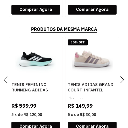
PRODUTOS DA MESMA MARCA
50% OFF
TENIS FEMININO
TENIS ADIDAS GRAND
I
RUNNING ADIDAS
COURT INFANTIL
T
BOOST RUN KJ0963
ROSA/CLARO - 282939
O
R$
299,99
PRETO
F
R$
599,99
R$
149,99
R
5
x
de
R$ 120,00
5
x
de
R$ 30,00
5