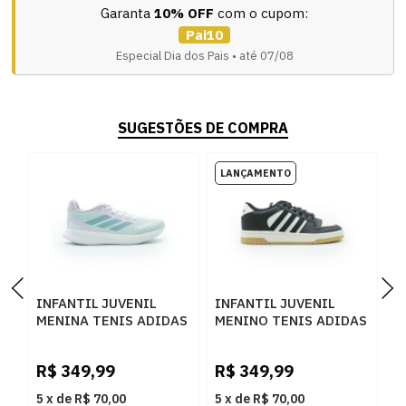
Garanta
10% OFF
com o cupom:
Pai10
Especial Dia dos Pais • até 07/08
SUGESTÕES DE COMPRA
INFANTIL JUVENIL
INFANTIL JUVENIL
I
MENINA TENIS ADIDAS
MENINO TENIS ADIDAS
M
RUNFALCON JP9395
BREAK STAR JI4563
C
HALMIN/MINTON/ICELAV
COREBLACK/COREBLACK/CL
C
R$
349,99
R$
349,99
R
5
x
de
R$ 70,00
5
x
de
R$ 70,00
5