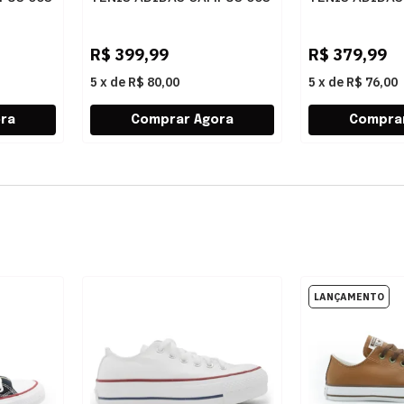
CF EL C JQ6384
KI4428
FTWWHT
GRETHR/FTWWHT/FTWWHT
DKBLUE/BROY
R$
399,99
R$
379,99
5
x
de
R$ 80,00
5
x
de
R$ 76,00