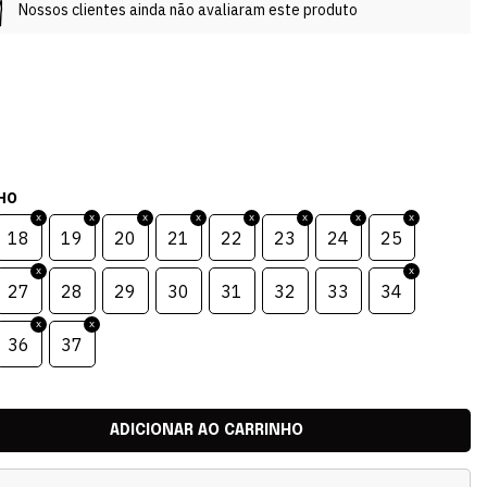
Nossos clientes ainda não avaliaram este produto
HO
18
19
20
21
22
23
24
25
27
28
29
30
31
32
33
34
36
37