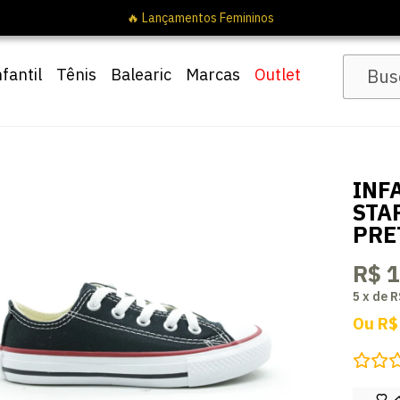
nfantil
Tênis
Balearic
Marcas
Outlet
INF
STA
PRE
R$ 
5
x
de
R
Ou
R$