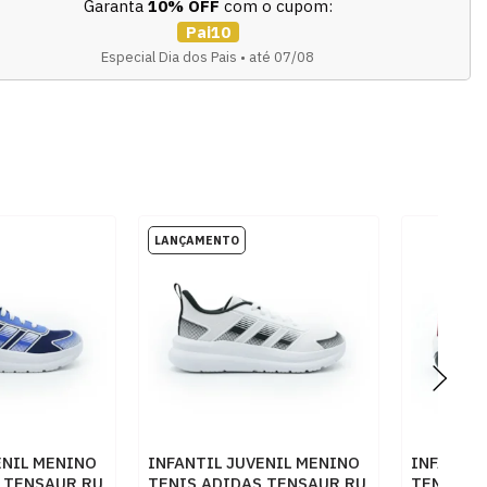
Garanta
10% OFF
com o cupom:
Pai10
Especial Dia dos Pais • até 07/08
ENIL MENINO
INFANTIL JUVENIL MENINO
INFANTIL
 TENSAUR RU
TENIS ADIDAS TENSAUR RU
TENIS BI