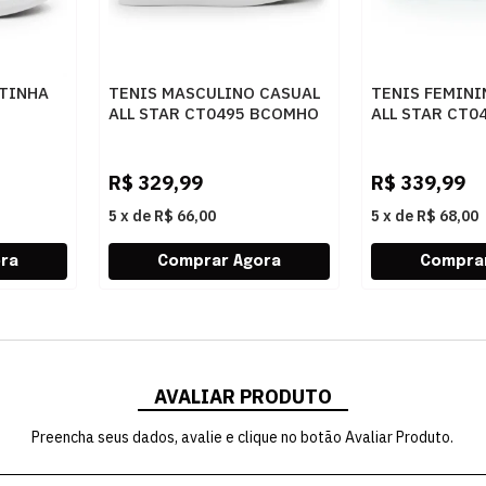
OTINHA
TENIS MASCULINO CASUAL
TENIS FEMINI
ALL STAR CT0495 BCOMHO
ALL STAR CT0
 192770
CASCADENOZ
R$
329,99
R$
339,99
5
x
de
R$ 66,00
5
x
de
R$ 68,00
AVALIAR PRODUTO
Preencha seus dados, avalie e clique no botão Avaliar Produto.