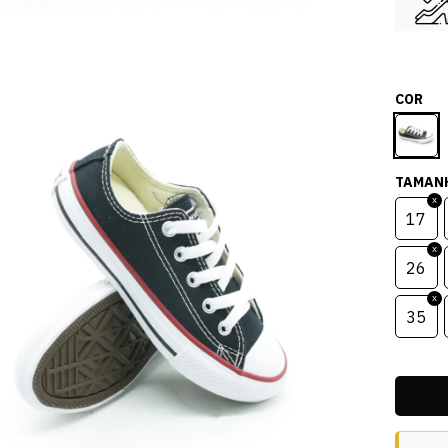
COR
TAMAN
17
26
35