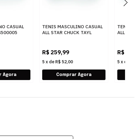
NO CASUAL
TENIS MASCULINO CASUAL
TENIS M
4500005
ALL STAR CHUCK TAYL
ALL STAR
ESMARROMURSOBRANCO
CT00010001
BRANCO
BRANCO/BRANCO/MARINHO
R$
259,99
R$
259,
5
x
de
R$ 52,00
5
x
de
R$ 