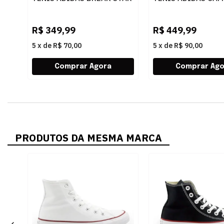
JI4563
JQ6386
COREBLACK/COREBLACK/CLOUD
CBLACK/FTWWHT/
R$
349,99
R$
449,99
5
x
de
R$ 70,00
5
x
de
R$ 90,00
PRODUTOS DA MESMA MARCA