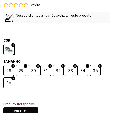
Avalie
Nossos clientes ainda não avaliaram este produto
COR
TAMANHO
28
29
30
31
32
33
34
35
36
Produto Indisponível
AVISE-ME