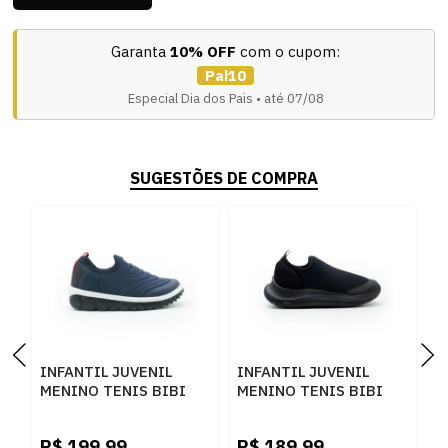
Garanta
10% OFF
com o cupom:
Pai10
Especial Dia dos Pais • até 07/08
SUGESTÕES DE COMPRA
INFANTIL JUVENIL
INFANTIL JUVENIL
I
MENINO TENIS BIBI
MENINO TENIS BIBI
M
1155278 MHOTMT
CALCE FACI 1167015
F
PRETO
M
R$
199,99
R$
189,99
R