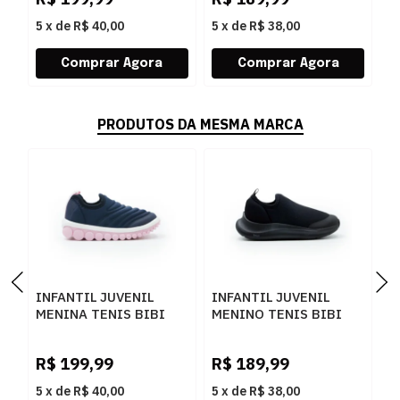
5
x
de
R$ 40,00
5
x
de
R$ 38,00
5
PRODUTOS DA MESMA MARCA
INFANTIL JUVENIL
INFANTIL JUVENIL
I
MENINA TENIS BIBI
MENINO TENIS BIBI
M
ROLLER 1155327
CALCE FACI 1167015
S
MARINHOSUGAR
PRETO
G
R$
199,99
R$
189,99
R
5
x
de
R$ 40,00
5
x
de
R$ 38,00
5