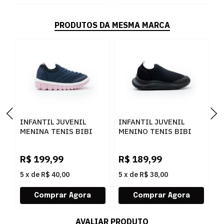
PRODUTOS DA MESMA MARCA
INFANTIL JUVENIL
INFANTIL JUVENIL
I
MENINA TENIS BIBI
MENINO TENIS BIBI
M
ROLLER 1155327
CALCE FACI 1167015
S
MARINHOSUGAR
PRETO
G
R$
199,99
R$
189,99
R
5
x
de
R$ 40,00
5
x
de
R$ 38,00
5
AVALIAR PRODUTO