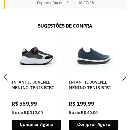
Especial Dia dos Pais • até 07/08
SUGESTÕES DE COMPRA
INFANTIL JUVENIL
INFANTIL JUVENIL
I
MENINO TENIS BIBI
MENINO TENIS BIBI
M
SKATENIS L 129005
1155278 MHOTMT
C
GRAFITEPRETOELETRIC
P
R$
559,99
R$
199,99
R
5
x
de
R$ 112,00
5
x
de
R$ 40,00
5