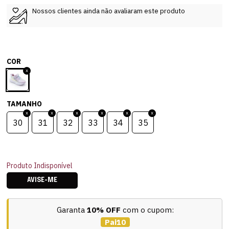
Nossos clientes ainda não avaliaram este produto
COR
TAMANHO
30
31
32
33
34
35
Produto Indisponível
AVISE-ME
Garanta
10% OFF
com o cupom:
Pai10