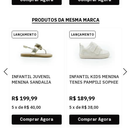
PRODUTOS DA MESMA MARCA
INFANTIL JUVENIL
INFANTIL KIDS MENINA
I
MENINA SANDALIA
TENIS PAMPILI SOPHIE
T
PAMPILI MAITE
768013000 4792NUDE
7
776006000 1DOURADO
5
R$
199,99
R$
189,99
R
5
x
de
R$ 40,00
5
x
de
R$ 38,00
5