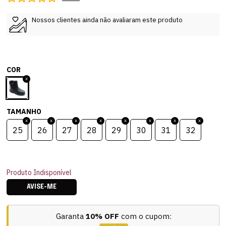
Nossos clientes ainda não avaliaram este produto
COR
TAMANHO
25
26
27
28
29
30
31
32
Produto Indisponível
AVISE-ME
Garanta
10% OFF
com o cupom: