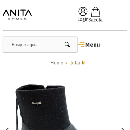
🔖 10% OFF com cupom
Pai10
Login
Menu
Home
Infantil