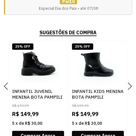
Pai10
Especial Dia dos Pais • até 07/08
SUGESTÕES DE COMPRA
25% OFF
25% OFF
INFANTIL JUVENIL
INFANTIL KIDS MENINA
I
MENINA BOTA PAMPILI
BOTA PAMPILI
B
COTURNO BA
141113000 080PRETO
1
R$
199,99
R$
199,99
R
681050000 080PRETO
R$
149,99
R$
149,99
R
5
x
de
R$ 30,00
5
x
de
R$ 30,00
5