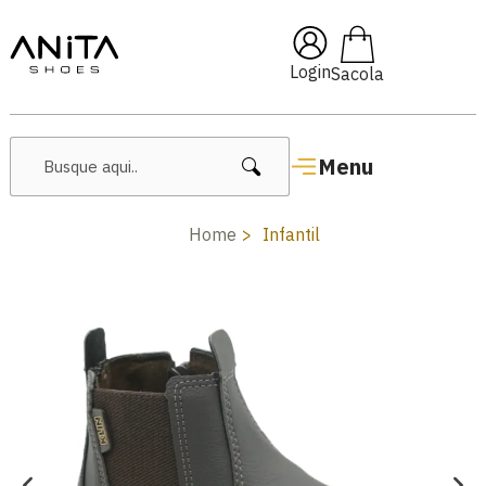
🔖 10% OFF com cupom
Pai10
Login
Menu
Home
Infantil