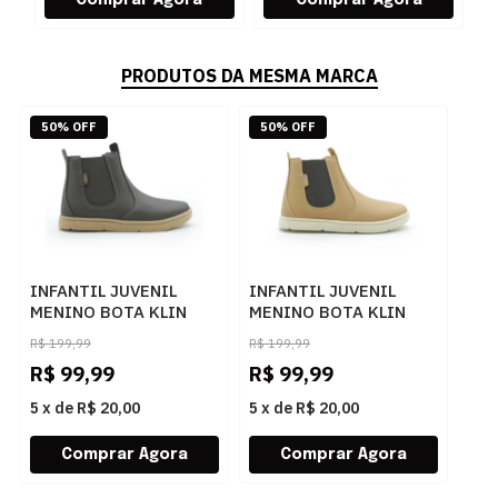
PRODUTOS DA MESMA MARCA
50% OFF
50% OFF
INFANTIL JUVENIL
INFANTIL JUVENIL
MENINO BOTA KLIN
MENINO BOTA KLIN
JECA 469224
JECA 469224
R$
199,99
R$
199,99
8092CAFEGOMA
16680CAPUCCINOCAFE
R$
99,99
R$
99,99
5
x
de
R$ 20,00
5
x
de
R$ 20,00