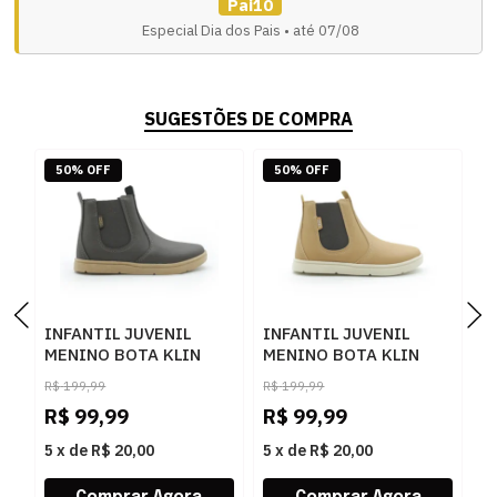
Pai10
Especial Dia dos Pais • até 07/08
SUGESTÕES DE COMPRA
50% OFF
50% OFF
INFANTIL JUVENIL
INFANTIL JUVENIL
I
MENINO BOTA KLIN
MENINO BOTA KLIN
B
JECA 469224
JECA 469224
C
R$
199,99
R$
199,99
R
8092CAFEGOMA
16680CAPUCCINOCAFE
2
R$
99,99
R$
99,99
R
8
5
x
de
R$ 20,00
5
x
de
R$ 20,00
5