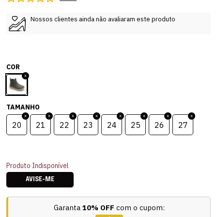
Nossos clientes ainda não avaliaram este produto
COR
TAMANHO
20
21
22
23
24
25
26
27
Produto Indisponível
AVISE-ME
Garanta
10% OFF
com o cupom: