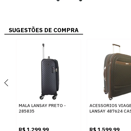
SUGESTÕES DE COMPRA
MALA LANSAY PRETO -
ACESSORIOS VIAG
285835
LANSAY 487624 CA
R$
1.299,99
R$
1.599,99