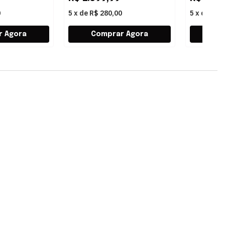
0
5
x
de
R$ 280,00
5
x
de
R$ 