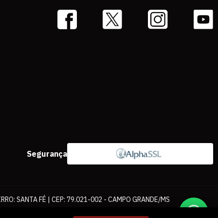
Segurança
IRRO: SANTA FÉ | CEP: 79.021-002 - CAMPO GRANDE/MS
ernet. As fotos, textos e layout aqui veiculados são de propriedade da