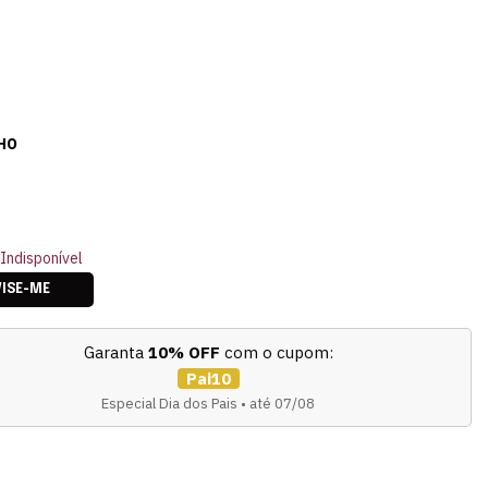
HO
Indisponível
VISE-ME
Garanta
10% OFF
com o cupom:
Pai10
Especial Dia dos Pais • até 07/08