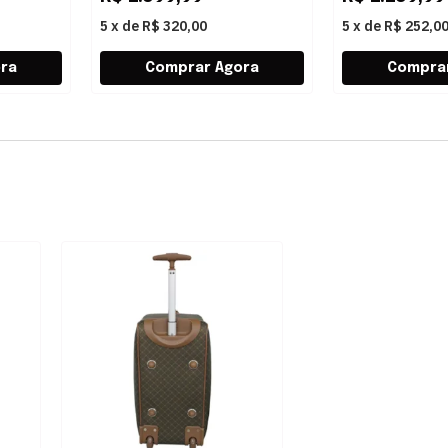
5
x
de
R$ 320,00
5
x
de
R$ 252,0