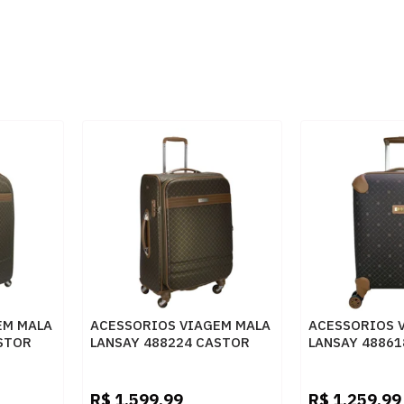
EM MALA
ACESSORIOS VIAGEM MALA
ACESSORIOS 
STOR
LANSAY 488224 CASTOR
LANSAY 48861
R$
1.599,99
R$
1.259,99