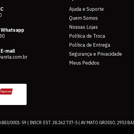
AC
Ajuda e Suporte
0
Quem Somos
Nossas Lojas
 Whatsapp
80
Política de Troca
Política de Entrega
E-mail
Segurança e Privacidade
anita.com.br
Meus Pedidos
883/0001-59 | INSCR. EST. 28.262.737-5 | AV MATO GROSSO, 2953 BA
os de pagamento expostos aqui são válidos apenas para compras via int