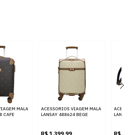
VIAGEM MALA
ACESSORIOS VIAGEM MALA
ACESSOR
8 CAFE
LANSAY 488624 BEGE
LANSAY S
COBALTO
R$
1.399,99
R$
699,