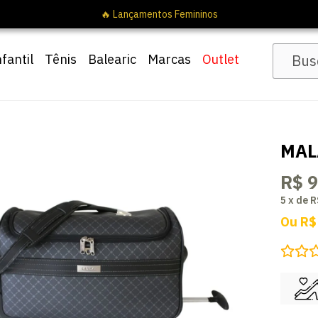
🔥 Lançamentos Femininos
nfantil
Tênis
Balearic
Marcas
Outlet
MAL
R$ 
5
x
de
R
Ou
R$