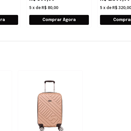
5
x
de
R$ 80,00
5
x
de
R$ 320,0