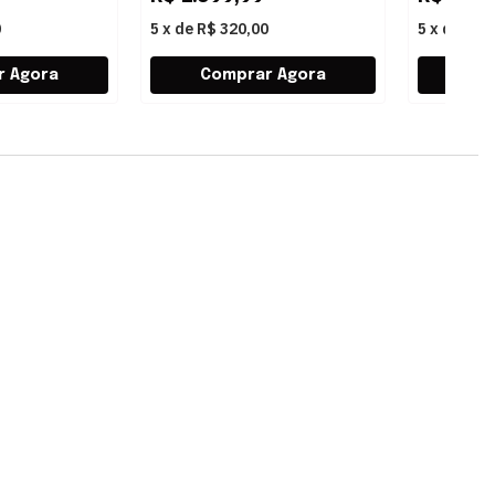
0
5
x
de
R$ 320,00
5
x
de
R$ 