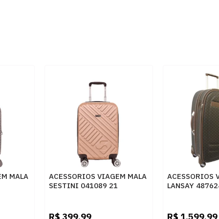
EM MALA
ACESSORIOS VIAGEM MALA
ACESSORIOS 
SESTINI 041089 21
LANSAY 4876
CHAMPAGNE
R$
399,99
R$
1.599,99