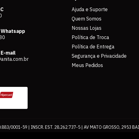
AC
Ajuda e Suporte
0
Quem Somos
Nossas Lojas
 Whatsapp
80
Política de Troca
Política de Entrega
E-mail
Segurança e Privacidade
anita.com.br
Meus Pedidos
883/0001-59 | INSCR. EST. 28.262.737-5 | AV MATO GROSSO, 2953 BA
os de pagamento expostos aqui são válidos apenas para compras via int