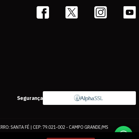
Segurança
IRRO: SANTA FÉ | CEP: 79.021-002 - CAMPO GRANDE/MS
ernet. As fotos, textos e layout aqui veiculados são de propriedade da