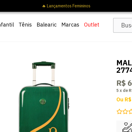
🔥 
nfantil
Tênis
Balearic
Marcas
Outlet
MAL
277
R$ 
5
x
de
R
Ou
R$