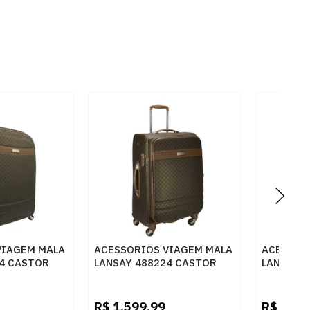
VIAGEM MALA
ACESSORIOS VIAGEM MALA
ACESSOR
24 CASTOR
LANSAY 488224 CASTOR
LANSAY 4
R$
1.599,99
R$
1.25