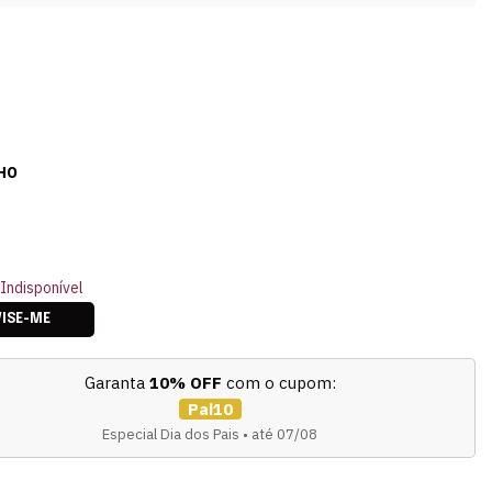
HO
Indisponível
VISE-ME
Garanta
10% OFF
com o cupom:
Pai10
Especial Dia dos Pais • até 07/08