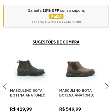
Garanta
10% OFF
com o cupom:
Pai10
Especial Dia dos Pais • até 07/08
SUGESTÕES DE COMPRA
MASCULINO BOTA
MASCULINO BOTA
M
BOTINA ANATOMIC
BOTINA ANATOMIC
B
GEL 4516 VINTAGE
GEL 8811 FLOATER OIL
G
BROWN
CONHAQUE
M
R$
419,99
R$
549,99
R