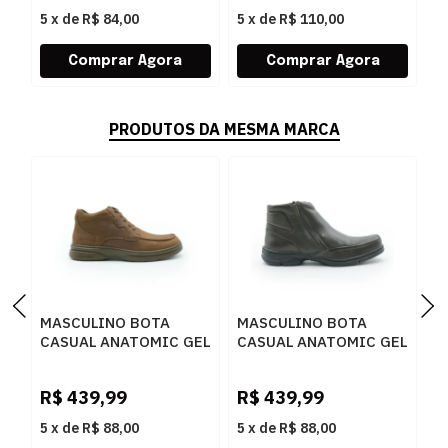
5
x
de
R$ 84,00
5
x
de
R$ 110,00
5
PRODUTOS DA MESMA MARCA
MASCULINO BOTA
MASCULINO BOTA
M
CASUAL ANATOMIC GEL
CASUAL ANATOMIC GEL
C
7671 RUSTICO
7887 FLOATER T MORO
1
CONHAQUE
M
R$
439,99
R$
439,99
R
5
x
de
R$ 88,00
5
x
de
R$ 88,00
5