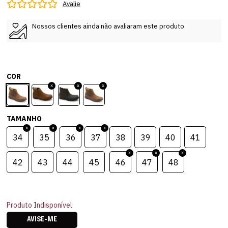
Avalie
Nossos clientes ainda não avaliaram este produto
COR
TAMANHO
34
35
36
37
38
39
40
41
42
43
44
45
46
47
48
Produto Indisponível
AVISE-ME