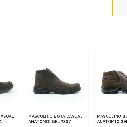
CASUAL
MASCULINO BOTA CASUAL
MASCULINO B
1
ANATOMIC GEL 7887
ANATOMIC GEL
RUSTICO T MOURO
RUSTICO T M