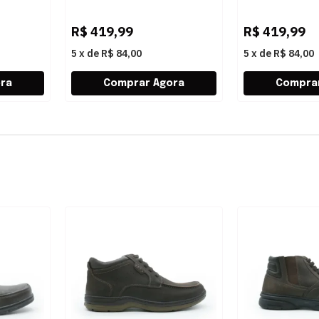
R$
419,99
R$
419,99
5
x
de
R$ 84,00
5
x
de
R$ 84,00