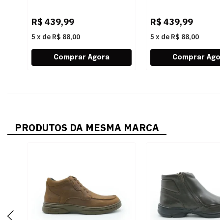
R$
439,99
R$
439,99
5
x
de
R$ 88,00
5
x
de
R$ 88,00
PRODUTOS DA MESMA MARCA