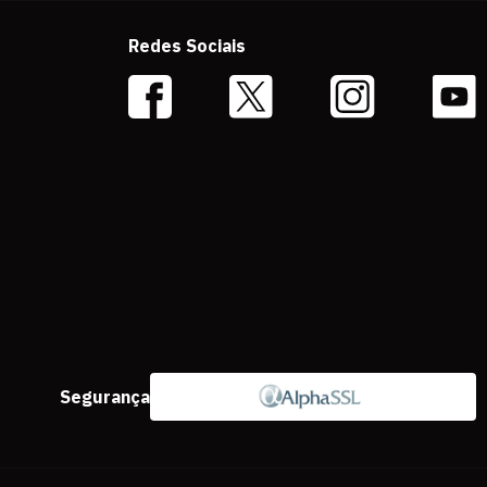
Redes Sociais
Segurança