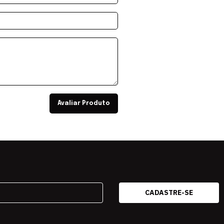
Avaliar Produto