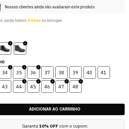
Nossos clientes ainda não avaliaram este produto
te, ainda temos
4 itens
no estoque
HO
34
35
36
37
38
39
40
41
43
44
45
46
47
48
Garanta
10% OFF
com o cupom: