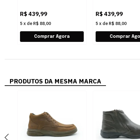
R$
439,99
R$
439,99
5
x
de
R$ 88,00
5
x
de
R$ 88,00
PRODUTOS DA MESMA MARCA