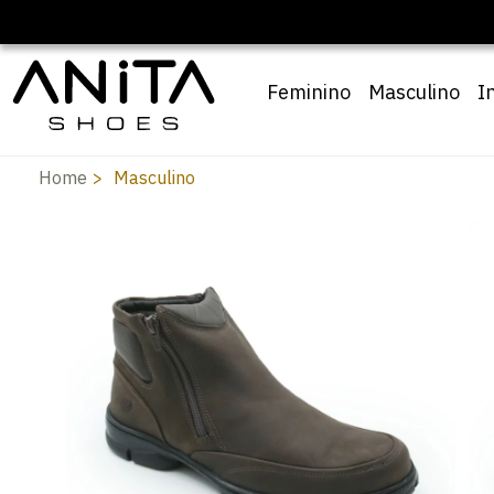
Feminino
Masculino
I
Home
Masculino