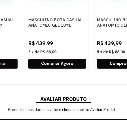
CASUAL
MASCULINO BOTA CASUAL
MASCULINO B
7
ANATOMIC GEL 1071
ANATOMIC GEL
RUSTICO T MOURO
RUSTICO T M
R$
439,99
R$
439,99
5
x
de
R$ 88,00
5
x
de
R$ 88,00
AVALIAR PRODUTO
Preencha seus dados, avalie e clique no botão Avaliar Produto.