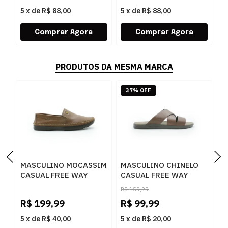
5
x
de
R$ 88,00
5
x
de
R$ 88,00
5
PRODUTOS DA MESMA MARCA
37% OFF
MASCULINO MOCASSIM
MASCULINO CHINELO
M
CASUAL FREE WAY
CASUAL FREE WAY
S
LOGANX 4089 HAVANA
CANASTRA8
F
R$
159,99
PATAGONIA
P
R$
199,99
R$
99,99
R
MACARANDUBA
5
x
de
R$ 40,00
5
x
de
R$ 20,00
5