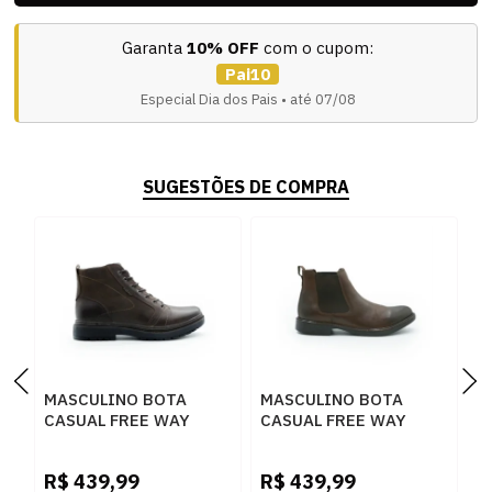
Garanta
10% OFF
com o cupom:
Pai10
Especial Dia dos Pais • até 07/08
SUGESTÕES DE COMPRA
MASCULINO BOTA
MASCULINO BOTA
M
CASUAL FREE WAY
CASUAL FREE WAY
C
JACK 1931 CRAZY
GARD CASTOR
M
HORSE CHOCOLATE
J
R$
439,99
R$
439,99
R