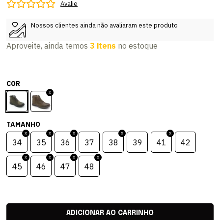
Avalie
Nossos clientes ainda não avaliaram este produto
Aproveite, ainda temos
3 itens
no estoque
COR
TAMANHO
34
35
36
37
38
39
41
42
45
46
47
48