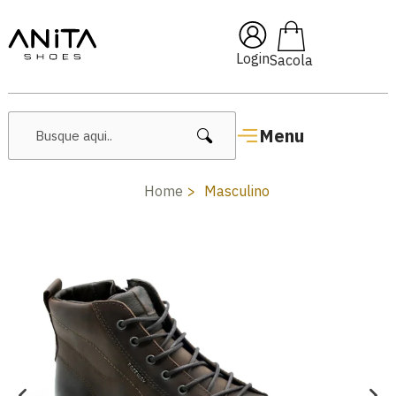
 10% OFF na
Primeira Compra!
Login
Menu
Home
Masculino