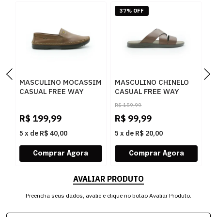
37% OFF
MASCULINO MOCASSIM
MASCULINO CHINELO
M
CASUAL FREE WAY
CASUAL FREE WAY
S
LOGANX 4089 HAVANA
CANASTRA8
F
R$
159,99
PATAGONIA
P
R$
199,99
R$
99,99
R
MACARANDUBA
5
x
de
R$ 40,00
5
x
de
R$ 20,00
5
AVALIAR PRODUTO
Preencha seus dados, avalie e clique no botão Avaliar Produto.