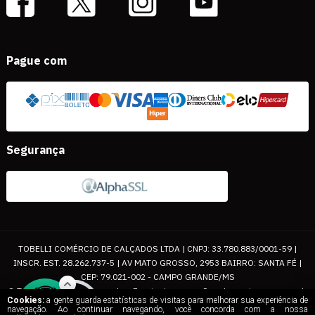
Pague com
Segurança
TOBELLI COMÉRCIO DE CALÇADOS LTDA | CNPJ: 33.780.883/0001-59 |
INSCR. EST. 28.262.737-5 | AV MATO GROSSO, 2953 BAIRRO: SANTA FÉ |
CEP: 79.021-002 - CAMPO GRANDE/MS
© Todos os direitos reservados. Eventuais promoções, descontos e prazos de
Cookies:
a gente guarda estatísticas de visitas para melhorar sua experiência de
pagamento expostos aqui são válidos apenas para compras via internet. As
navegação. Ao continuar navegando, você concorda com a nossa