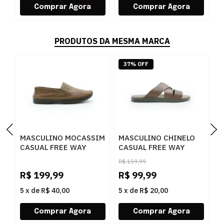
PRODUTOS DA MESMA MARCA
37% OFF
MASCULINO MOCASSIM
MASCULINO CHINELO
M
CASUAL FREE WAY
CASUAL FREE WAY
S
LOGANX 4089 HAVANA
CANASTRA8
F
R$
159,99
PATAGONIA
P
R$
199,99
R$
99,99
R
MACARANDUBA
5
x
de
R$ 40,00
5
x
de
R$ 20,00
5