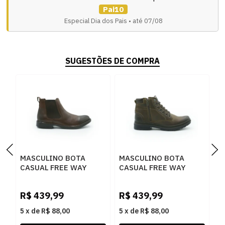
Pai10
Especial Dia dos Pais • até 07/08
SUGESTÕES DE COMPRA
MASCULINO BOTA
MASCULINO BOTA
M
CASUAL FREE WAY
CASUAL FREE WAY
C
GARD CASTOR
DJANGO 1975 CRAZY
J
HORSE HAVANA
H
R$
439,99
R$
439,99
R
5
x
de
R$ 88,00
5
x
de
R$ 88,00
5