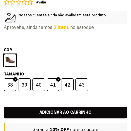
Avalie
Nossos clientes ainda não avaliaram este produto
Aproveite, ainda temos
2 itens
no estoque
COR
TAMANHO
38
39
40
41
42
43
Garanta
10% OFF
com o cupom: