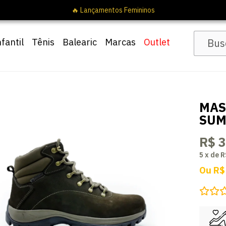
nfantil
Tênis
Balearic
Marcas
Outlet
MAS
SUM
R$ 
5
x
de
R
Ou
R$