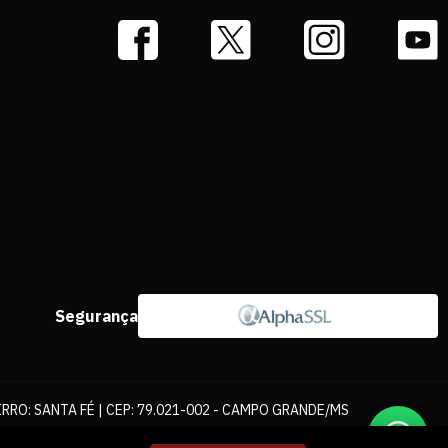
Segurança
IRRO: SANTA FÉ | CEP: 79.021-002 - CAMPO GRANDE/MS
ernet. As fotos, textos e layout aqui veiculados são de propriedade da