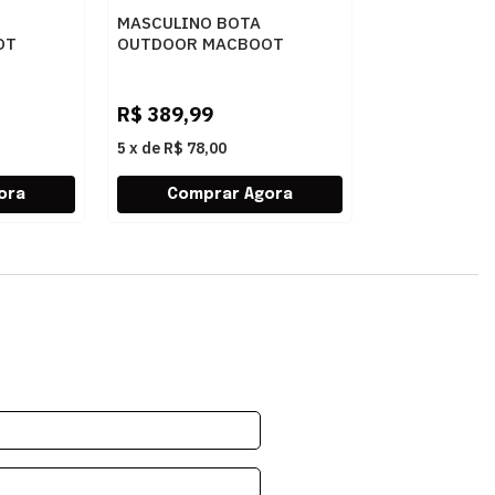
MASCULINO BOTA
OT
OUTDOOR MACBOOT
WN
UIRAPURU 06 NOBUCK OIL
BROWN
R$
389,99
5
x
de
R$ 78,00