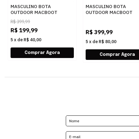
MASCULINO BOTA
MASCULINO BOTA
OUTDOOR MACBOOT
OUTDOOR MACBOOT
UIRAPURU 01 NOBUCK
UIRAPURU 05
R$
399,99
BABACU
EMBORRACHADO GRAF
R$
199,99
R$
399,99
5
x
de
R$ 40,00
5
x
de
R$ 80,00