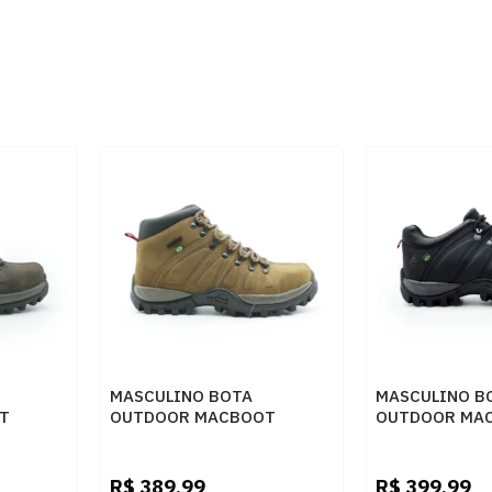
MASCULINO BOTA
MASCULINO B
T
OUTDOOR MACBOOT
OUTDOOR MA
CK OIL
UIRAPURU 06 NOBUCK OIL
UIRAPURU 05
BROWN
EMBORRACHAD
R$
389,99
R$
399,99