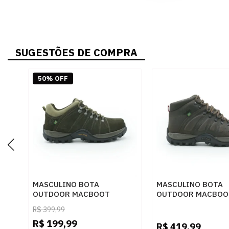
SUGESTÕES DE COMPRA
50% OFF
MASCULINO BOTA
MASCULINO BOTA
OUTDOOR MACBOOT
OUTDOOR MACBOO
UIRAPURU 01 NOBUCK
UIRAPURU 01 NOBU
R$
399,99
BABACU
CAFE
R$
199,99
R$
419,99