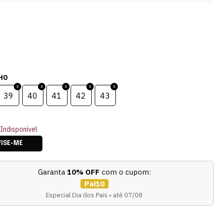
HO
39
40
41
42
43
Indisponível
VISE-ME
Garanta
10% OFF
com o cupom:
Pai10
Especial Dia dos Pais • até 07/08