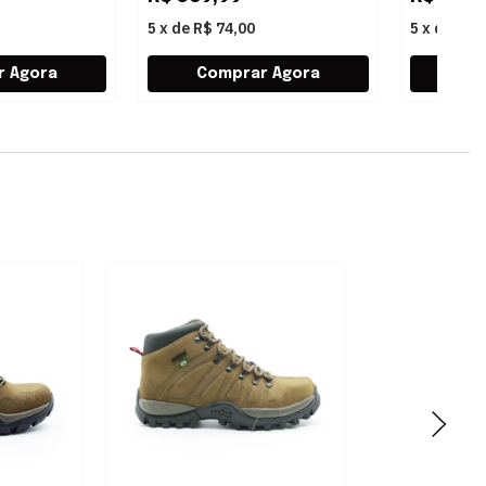
5
x
de
R$ 74,00
5
x
de
R$ 