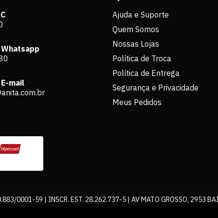
AC
Ajuda e Suporte
0
Quem Somos
Nossas Lojas
 Whatsapp
80
Política de Troca
Política de Entrega
E-mail
Segurança e Privacidade
anita.com.br
Meus Pedidos
883/0001-59 | INSCR. EST. 28.262.737-5 | AV MATO GROSSO, 2953 BA
os de pagamento expostos aqui são válidos apenas para compras via int