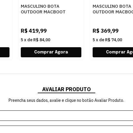
MASCULINO BOTA
MASCULINO BOTA
OUTDOOR MACBOOT
OUTDOOR MACBO
UIRAPURU 01 NOBUCK OIL
BOITUVA 02 BRO
ITE
CAFE
R$
419,99
R$
369,99
5
x
de
R$ 84,00
5
x
de
R$ 74,00
AVALIAR PRODUTO
Preencha seus dados, avalie e clique no botão Avaliar Produto.