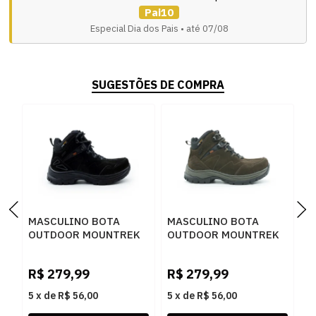
Pai10
Especial Dia dos Pais • até 07/08
SUGESTÕES DE COMPRA
MASCULINO BOTA
MASCULINO BOTA
M
OUTDOOR MOUNTREK
OUTDOOR MOUNTREK
O
988 N PRETO
988 N CAFE..
W
H
R$
279,99
R$
279,99
R
5
x
de
R$ 56,00
5
x
de
R$ 56,00
5