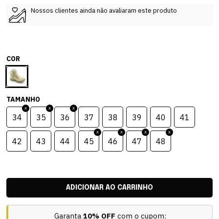
Nossos clientes ainda não avaliaram este produto
COR
TAMANHO
34
35
36
37
38
39
40
41
42
43
44
45
46
47
48
Garanta
10% OFF
com o cupom: