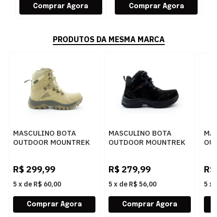
PRODUTOS DA MESMA MARCA
MASCULINO BOTA
MASCULINO BOTA
MA
OUTDOOR MOUNTREK
OUTDOOR MOUNTREK
OU
8990 DESERT
988 N PRETO
988
R$
299,99
R$
279,99
R$
5
x
de
R$ 60,00
5
x
de
R$ 56,00
5
x