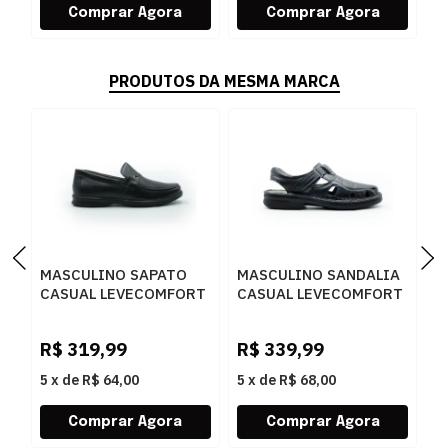
PRODUTOS DA MESMA MARCA
MASCULINO SAPATO
MASCULINO SANDALIA
M
CASUAL LEVECOMFORT
CASUAL LEVECOMFORT
C
45001 PRETO
44002 PRETO
4
R$
319,99
R$
339,99
R
5
x
de
R$ 64,00
5
x
de
R$ 68,00
5