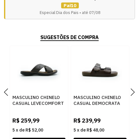
Pai10
Especial Dia dos Pais • até 07/08
SUGESTÕES DE COMPRA
MASCULINO CHINELO
MASCULINO CHINELO
M
CASUAL LEVECOMFORT
CASUAL DEMOCRATA
C
TALA 44803 CAFE
WEEKEND 514101 002
4
CAFE
R$
259,99
R$
239,99
R
5
x
de
R$ 52,00
5
x
de
R$ 48,00
5