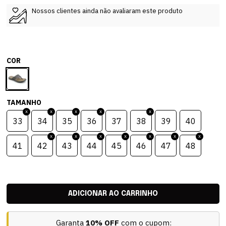
Nossos clientes ainda não avaliaram este produto
COR
TAMANHO
33
34
35
36
37
38
39
40
41
42
43
44
45
46
47
48
Garanta
10% OFF
com o cupom: