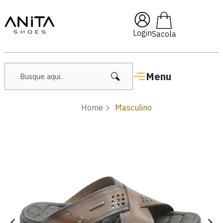
om
Pai10
🔥 Lançamentos Fe
Login
Menu
Home
Masculino