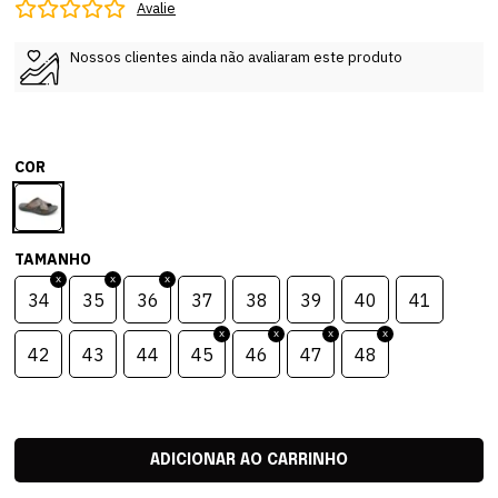
Avalie
Nossos clientes ainda não avaliaram este produto
COR
TAMANHO
34
35
36
37
38
39
40
41
42
43
44
45
46
47
48