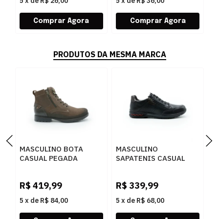
5
x
de
R$ 26,00
5
x
de
R$ 36,00
5
PRODUTOS DA MESMA MARCA
MASCULINO BOTA
MASCULINO
M
CASUAL PEGADA
SAPATENIS CASUAL
S
180745 03 RUSTIC
PEGADA 114861 03
P
CASTANHO/ANILINA
ANILINA
S
R$
419,99
R$
339,99
R
BROWN
PRETO/WASHED
T
BORDO
5
x
de
R$ 84,00
5
x
de
R$ 68,00
5