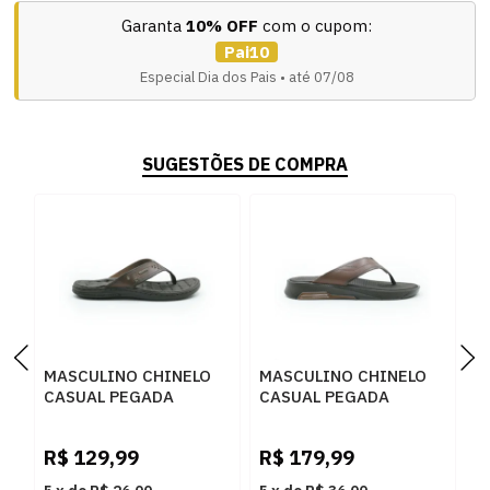
Garanta
10% OFF
com o cupom:
Pai10
Especial Dia dos Pais • até 07/08
SUGESTÕES DE COMPRA
MASCULINO CHINELO
MASCULINO CHINELO
M
CASUAL PEGADA
CASUAL PEGADA
C
131221 01 ANILINA
134701 03 ANILINA
1
PINHAO
PINHAO
P
R$
129,99
R$
179,99
R