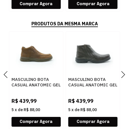
PRODUTOS DA MESMA MARCA
MASCULINO BOTA
MASCULINO BOTA
M
CASUAL ANATOMIC GEL
CASUAL ANATOMIC GEL
C
7671 RUSTICO
7887 FLOATER T MORO
1
CONHAQUE
M
R$
439,99
R$
439,99
R
5
x
de
R$ 88,00
5
x
de
R$ 88,00
5