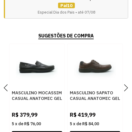
Pai10
Especial Dia dos Pais • até 07/08
SUGESTÕES DE COMPRA
MASCULINO MOCASSIM
MASCULINO SAPATO
M
CASUAL ANATOMIC GEL
CASUAL ANATOMIC GEL
C
3501 FLOATER OIL
1009 FLOATER PINHAO
4
BROWN
R$
379,99
R$
419,99
R
5
x
de
R$ 76,00
5
x
de
R$ 84,00
5