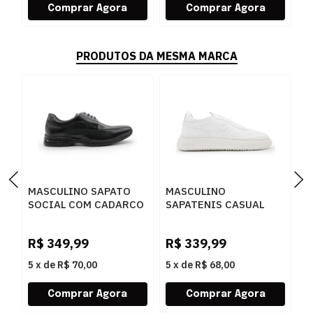
PRODUTOS DA MESMA MARCA
MASCULINO SAPATO
MASCULINO
M
SOCIAL COM CADARCO
SAPATENIS CASUAL
S
DEMOCRATA AIR SPOT
DEMOCRATA BLOCK
D
448026 003 PRETO
240501 006 BRANCO
0
R$
349,99
R$
339,99
R
5
x
de
R$ 70,00
5
x
de
R$ 68,00
5