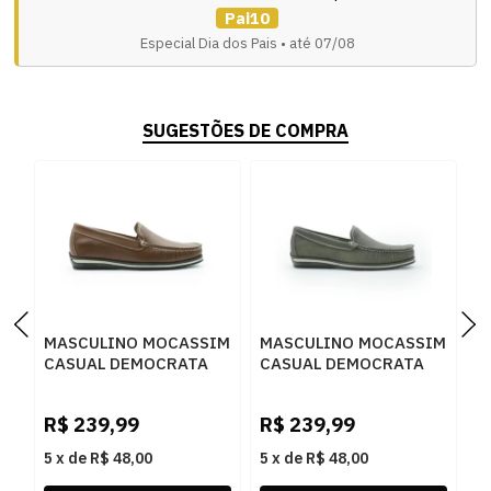
Pai10
Especial Dia dos Pais • até 07/08
SUGESTÕES DE COMPRA
MASCULINO MOCASSIM
MASCULINO MOCASSIM
M
CASUAL DEMOCRATA
CASUAL DEMOCRATA
C
135201 003 CONHAQUE
TED 135201 004
6
SMOKE
N
R$
239,99
R$
239,99
R
5
x
de
R$ 48,00
5
x
de
R$ 48,00
5