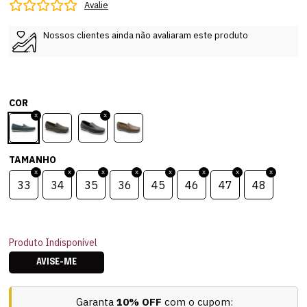
Avalie
Nossos clientes ainda não avaliaram este produto
COR
TAMANHO
33
34
35
36
45
46
47
48
Produto Indisponível
AVISE-ME
Garanta
10% OFF
com o cupom: