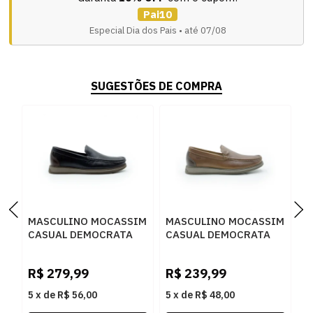
Pai10
Especial Dia dos Pais • até 07/08
SUGESTÕES DE COMPRA
MASCULINO MOCASSIM
MASCULINO MOCASSIM
M
CASUAL DEMOCRATA
CASUAL DEMOCRATA
C
NASH 252301 001
NASH 252301 002
6
PRETO/TABACO
CONHAQUE/TABACO
N
R$
279,99
R$
239,99
R
5
x
de
R$ 56,00
5
x
de
R$ 48,00
5