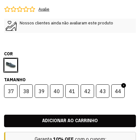
Avalie
Nossos clientes ainda não avaliaram este produto
COR
TAMANHO
37
38
39
40
41
42
43
44
Garanta
10% OFF
com o cupom: