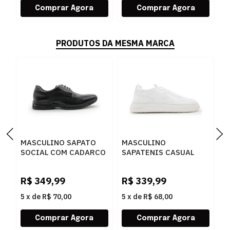
PRODUTOS DA MESMA MARCA
MASCULINO SAPATO
MASCULINO
M
SOCIAL COM CADARCO
SAPATENIS CASUAL
S
DEMOCRATA AIR SPOT
DEMOCRATA BLOCK
D
448026 003 PRETO
240501 006 BRANCO
0
R$
349,99
R$
339,99
R
5
x
de
R$ 70,00
5
x
de
R$ 68,00
5