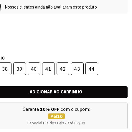
Nossos clientes ainda não avaliaram este produto
HO
38
39
40
41
42
43
44
Garanta
10% OFF
com o cupom:
Pai10
Especial Dia dos Pais • até 07/08