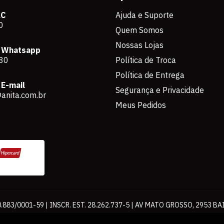
AC
Ajuda e Suporte
0
Quem Somos
Nossas Lojas
 Whatsapp
80
Política de Troca
Política de Entrega
E-mail
Segurança e Privacidade
anita.com.br
Meus Pedidos
883/0001-59 | INSCR. EST. 28.262.737-5 | AV MATO GROSSO, 2953 BA
os de pagamento expostos aqui são válidos apenas para compras via int