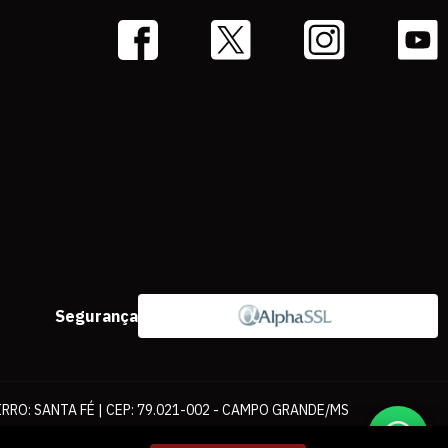
Segurança
IRRO: SANTA FÉ | CEP: 79.021-002 - CAMPO GRANDE/MS
ernet. As fotos, textos e layout aqui veiculados são de propriedade da