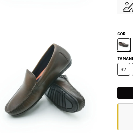
COR
TAMAN
37