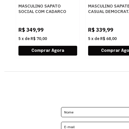
MASCULINO SAPATO
MASCULINO SAPAT
SOCIAL COM CADARCO
CASUAL DEMOCRAT
DEMOCRATA AIR SPOT
240501 006 BRANC
448026 003 PRETO
R$
349,99
R$
339,99
5
x
de
R$ 70,00
5
x
de
R$ 68,00