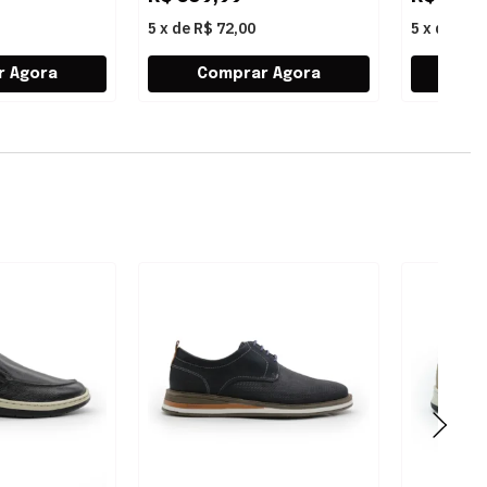
5
x
de
R$ 72,00
5
x
de
R$ 