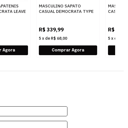
APATENIS
MASCULINO SAPATO
MASCULI
CRATA LEAVE
CASUAL DEMOCRATA TYPE
CASUAL 
RETO
272101 004 NAVY
640301 0
R$
339,99
R$
299,
5
x
de
R$ 68,00
5
x
de
R$ 