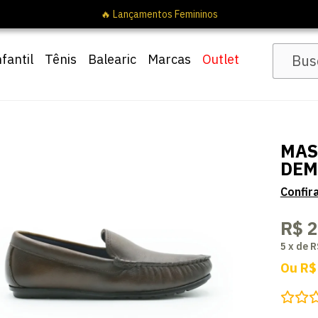
🔥 Lançamentos Femininos
nfantil
Tênis
Balearic
Marcas
Outlet
MAS
DEM
R$ 
5
x
de
R
Ou
R$