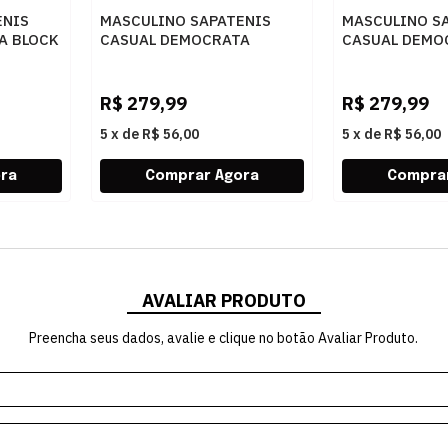
ENIS
MASCULINO SAPATENIS
MASCULINO S
A BLOCK
CASUAL DEMOCRATA
CASUAL DEMO
O
245201 002 NAVY
245201 001 P
R$
279,99
R$
279,99
5
x
de
R$ 56,00
5
x
de
R$ 56,00
AVALIAR PRODUTO
Preencha seus dados, avalie e clique no botão Avaliar Produto.