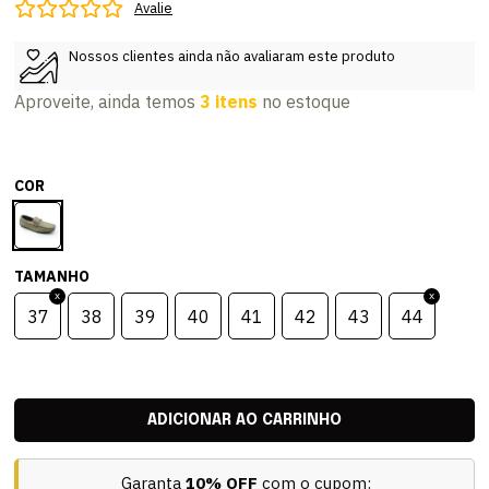
Avalie
Nossos clientes ainda não avaliaram este produto
Aproveite, ainda temos
3 itens
no estoque
COR
TAMANHO
37
38
39
40
41
42
43
44
Garanta
10% OFF
com o cupom: