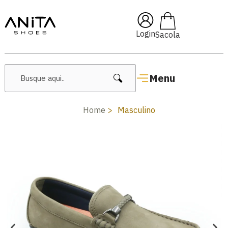
F com cupom
Pai10
🔥 Lanç
Login
Menu
Home
Masculino