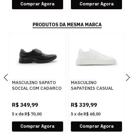
PRODUTOS DA MESMA MARCA
MASCULINO SAPATO
MASCULINO
M
SOCIAL COM CADARCO
SAPATENIS CASUAL
S
DEMOCRATA AIR SPOT
DEMOCRATA BLOCK
D
448026 003 PRETO
240501 006 BRANCO
0
R$
349,99
R$
339,99
R
5
x
de
R$ 70,00
5
x
de
R$ 68,00
5