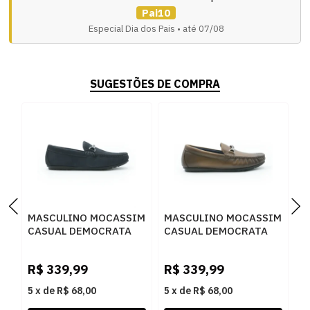
Pai10
Especial Dia dos Pais • até 07/08
SUGESTÕES DE COMPRA
MASCULINO MOCASSIM
MASCULINO MOCASSIM
M
CASUAL DEMOCRATA
CASUAL DEMOCRATA
C
TOM 651102 002 NAVY
TOM 651102 003 TAN
W
R
R$
339,99
R$
339,99
R
5
x
de
R$ 68,00
5
x
de
R$ 68,00
5