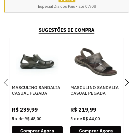
Especial Dia dos Pais • até 07/08
SUGESTÕES DE COMPRA
MASCULINO SANDALIA
MASCULINO SANDALIA
M
CASUAL PEGADA
CASUAL PEGADA
C
133205 03 ANILINA
131662 03 ANILINA
1
CRAVO 24L
CRAVO
C
R$
239,99
R$
219,99
R
5
x
de
R$ 48,00
5
x
de
R$ 44,00
5