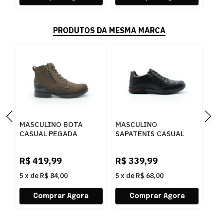
PRODUTOS DA MESMA MARCA
MASCULINO BOTA
MASCULINO
M
CASUAL PEGADA
SAPATENIS CASUAL
S
180745 03 RUSTIC
PEGADA 114861 03
P
CASTANHO/ANILINA
ANILINA
S
R$
419,99
R$
339,99
R
BROWN
PRETO/WASHED
T
BORDO
5
x
de
R$ 84,00
5
x
de
R$ 68,00
5