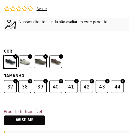
Avalie
Nossos clientes ainda não avaliaram este produto
COR
TAMANHO
37
38
39
40
41
42
43
44
Produto Indisponível
AVISE-ME