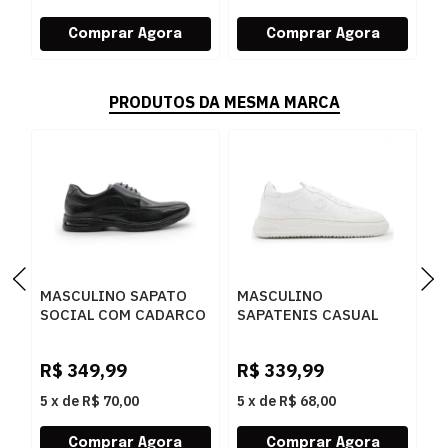
PRODUTOS DA MESMA MARCA
MASCULINO SAPATO
MASCULINO
M
SOCIAL COM CADARCO
SAPATENIS CASUAL
S
DEMOCRATA AIR SPOT
DEMOCRATA BLOCK
D
448026 003 PRETO
240501 006 BRANCO
0
R$
349,99
R$
339,99
R
5
x
de
R$ 70,00
5
x
de
R$ 68,00
5