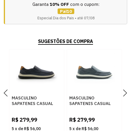
Garanta
10% OFF
com o cupom:
Pai10
Especial Dia dos Pais • até 07/08
SUGESTÕES DE COMPRA
MASCULINO
MASCULINO
M
SAPATENIS CASUAL
SAPATENIS CASUAL
S
DEMOCRATA 245201
DEMOCRATA 245201
D
002 NAVY
002 NAVY
0
R$
279,99
R$
279,99
R
5
x
de
R$ 56,00
5
x
de
R$ 56,00
5