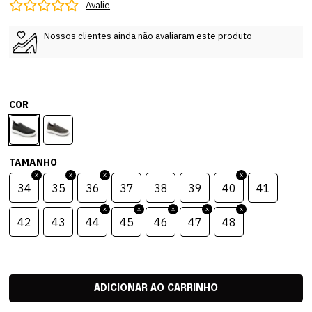
Avalie
Nossos clientes ainda não avaliaram este produto
COR
TAMANHO
34
35
36
37
38
39
40
41
42
43
44
45
46
47
48