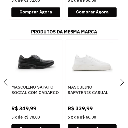
5
x
de
R$ 52,00
5
x
de
R$ 58,00
5
PRODUTOS DA MESMA MARCA
MASCULINO SAPATO
MASCULINO
M
SOCIAL COM CADARCO
SAPATENIS CASUAL
S
DEMOCRATA AIR SPOT
DEMOCRATA BLOCK
D
448026 003 PRETO
240501 006 BRANCO
0
R$
349,99
R$
339,99
R
5
x
de
R$ 70,00
5
x
de
R$ 68,00
5