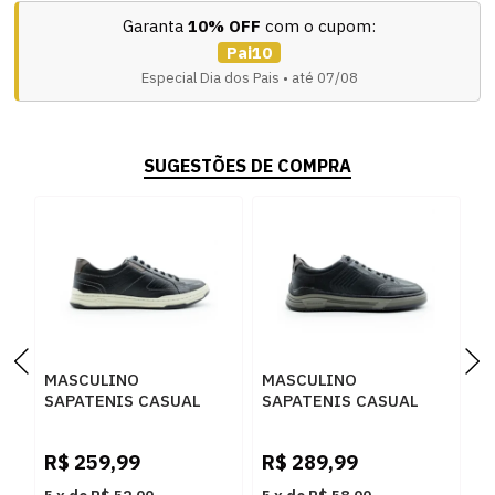
Garanta
10% OFF
com o cupom:
Pai10
Especial Dia dos Pais • até 07/08
SUGESTÕES DE COMPRA
MASCULINO
MASCULINO
M
SAPATENIS CASUAL
SAPATENIS CASUAL
S
DEMOCRATA 151401
DEMOCRATA 640101
D
001 PRETO
001 PRETO
2
R$
259,99
R$
289,99
R