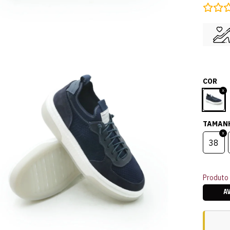
COR
TAMAN
38
Produto 
A