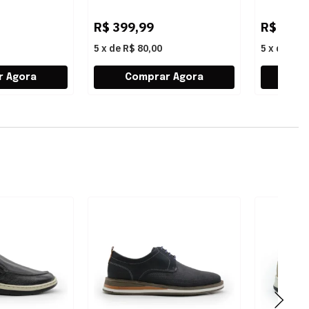
R$
399,99
R$
259,
5
x
de
R$ 80,00
5
x
de
R$ 