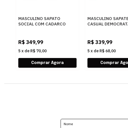
MASCULINO SAPATO
MASCULINO SAPAT
SOCIAL COM CADARCO
CASUAL DEMOCRAT
DEMOCRATA AIR SPOT
240501 006 BRANC
448026 003 PRETO
R$
349,99
R$
339,99
5
x
de
R$ 70,00
5
x
de
R$ 68,00