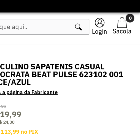
0
Login
CULINO SAPATENIS CASUAL
OCRATA BEAT PULSE 623102 001
CE/AZUL
,99
119,99
$ 24,00
 113,99
no
PIX