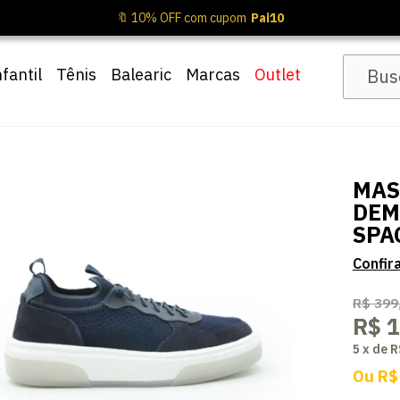
🔖 10% OFF com cupom
Pai10
nfantil
Tênis
Balearic
Marcas
Outlet
MAS
DEM
SPA
R$ 399
R$ 
5
x
de
R
Ou
R$