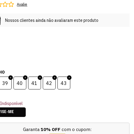
Avalie
Nossos clientes ainda não avaliaram este produto
HO
39
40
41
42
43
Indisponível
VISE-ME
Garanta
10% OFF
com o cupom: