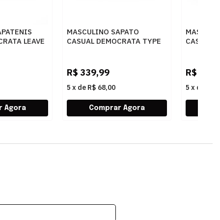
APATENIS
MASCULINO SAPATO
MASCULI
CRATA LEAVE
CASUAL DEMOCRATA TYPE
CASUAL 
RETO
272101 004 NAVY
640301 0
R$
339,99
R$
299,
5
x
de
R$ 68,00
5
x
de
R$ 