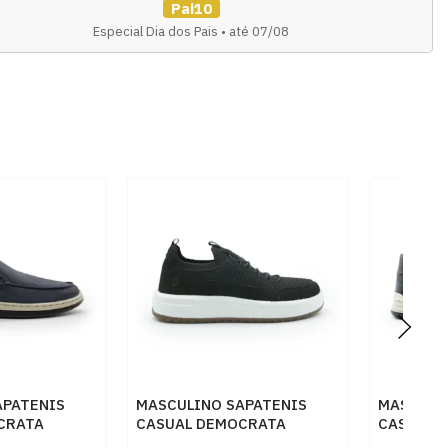
Pai10
Especial Dia dos Pais • até 07/08
APATENIS
MASCULINO SAPATENIS
MASCULI
CRATA
CASUAL DEMOCRATA
CASUAL 
AVY
600102 001 PRETO
151401 0