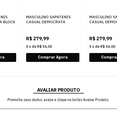
ENIS
MASCULINO SAPATENIS
MASCULINO S
A BLOCK
CASUAL DEMOCRATA
CASUAL DEMO
O
245201 002 NAVY
245201 001 P
R$
279,99
R$
279,99
5
x
de
R$ 56,00
5
x
de
R$ 56,00
AVALIAR PRODUTO
Preencha seus dados, avalie e clique no botão Avaliar Produto.