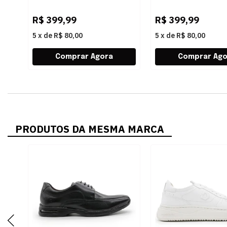
AVELA/BEGE
WHITE/LAMINADO
R$
399,99
R$
399,99
5
x
de
R$ 80,00
5
x
de
R$ 80,00
PRODUTOS DA MESMA MARCA