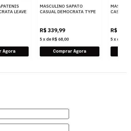
APATENIS
MASCULINO SAPATO
MASCULI
CRATA LEAVE
CASUAL DEMOCRATA TYPE
CASUAL 
RETO
272101 004 NAVY
640301 0
R$
339,99
R$
299,
5
x
de
R$ 68,00
5
x
de
R$ 