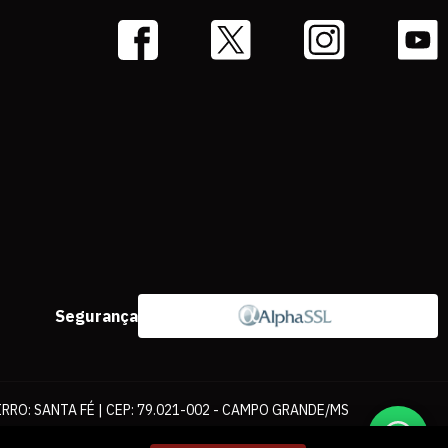
Segurança
IRRO: SANTA FÉ | CEP: 79.021-002 - CAMPO GRANDE/MS
ernet. As fotos, textos e layout aqui veiculados são de propriedade da