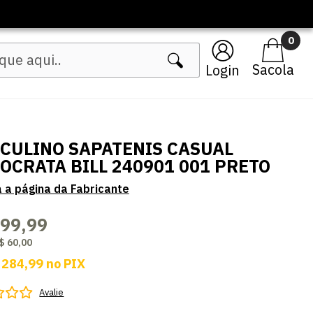
🔥 Lançamentos Femininos
0
Login
CULINO SAPATENIS CASUAL
OCRATA BILL 240901 001 PRETO
299,99
$ 60,00
 284,99
no
PIX
Avalie