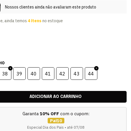
Nossos clientes ainda não avaliaram este produto
te, ainda temos
4 itens
no estoque
HO
38
39
40
41
42
43
44
Garanta
10% OFF
com o cupom:
Pai10
Especial Dia dos Pais • até 07/08