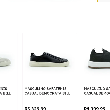
ENIS
MASCULINO SAPATENIS
MASCULINO S
 BILL
CASUAL DEMOCRATA BILL
CASUAL DEMO
 CLOUDY
240902 001 PRETO
600102 001 P
R$
329,99
R$
399,99