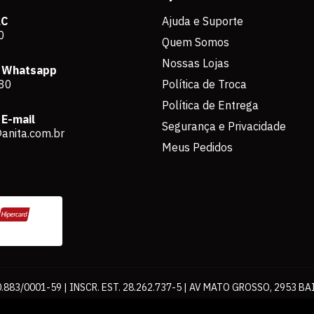
AC
Ajuda e Suporte
0
Quem Somos
Nossas Lojas
 Whatsapp
80
Política de Troca
Política de Entrega
E-mail
Segurança e Privacidade
anita.com.br
Meus Pedidos
883/0001-59 | INSCR. EST. 28.262.737-5 | AV MATO GROSSO, 2953 BA
os de pagamento expostos aqui são válidos apenas para compras via int