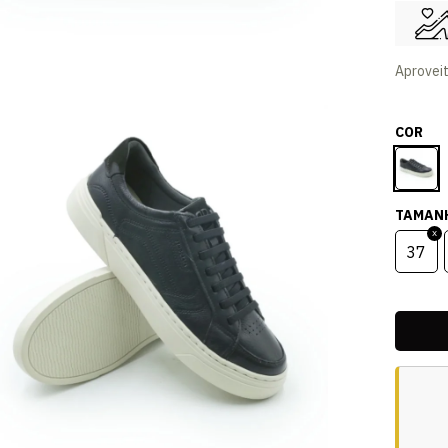
Aprovei
COR
TAMAN
37