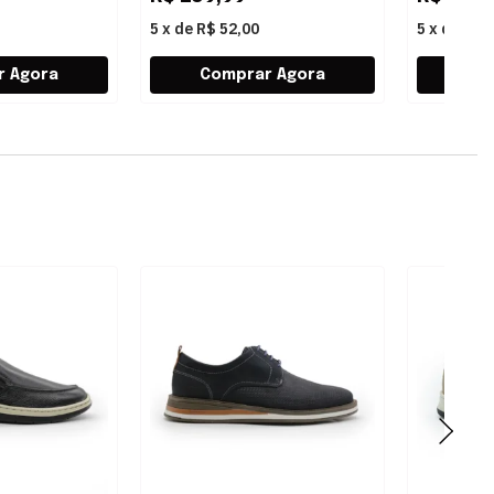
5
x
de
R$ 52,00
5
x
de
R$ 