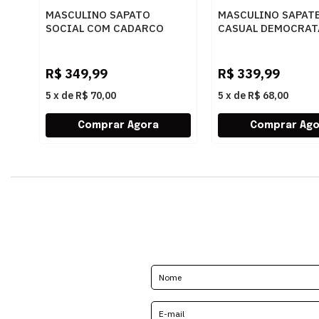
MASCULINO SAPATO
MASCULINO SAPAT
SOCIAL COM CADARCO
CASUAL DEMOCRAT
DEMOCRATA AIR SPOT
240501 006 BRANC
448026 003 PRETO
R$
349,99
R$
339,99
5
x
de
R$ 70,00
5
x
de
R$ 68,00