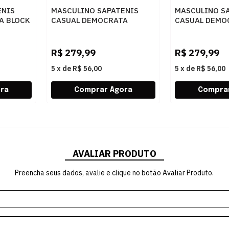
ENIS
MASCULINO SAPATENIS
MASCULINO S
A BLOCK
CASUAL DEMOCRATA
CASUAL DEMO
O
245201 002 NAVY
245201 001 P
R$
279,99
R$
279,99
5
x
de
R$ 56,00
5
x
de
R$ 56,00
AVALIAR PRODUTO
Preencha seus dados, avalie e clique no botão Avaliar Produto.