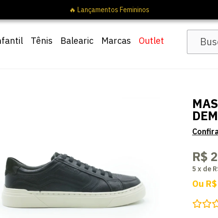
nfantil
Tênis
Balearic
Marcas
Outlet
MAS
DEM
R$ 
5
x
de
R
Ou
R$