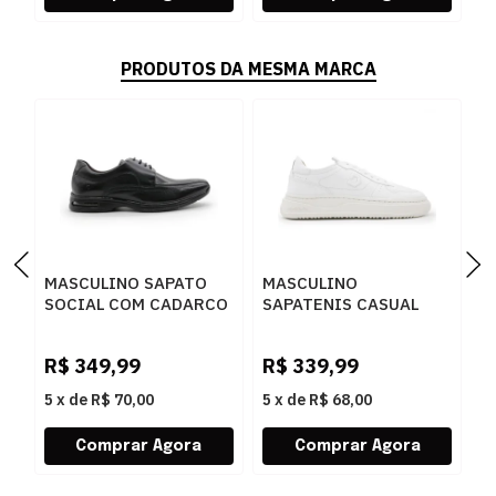
PRODUTOS DA MESMA MARCA
MASCULINO SAPATO
MASCULINO
M
SOCIAL COM CADARCO
SAPATENIS CASUAL
S
DEMOCRATA AIR SPOT
DEMOCRATA BLOCK
D
448026 003 PRETO
240501 006 BRANCO
0
R$
349,99
R$
339,99
R
5
x
de
R$ 70,00
5
x
de
R$ 68,00
5