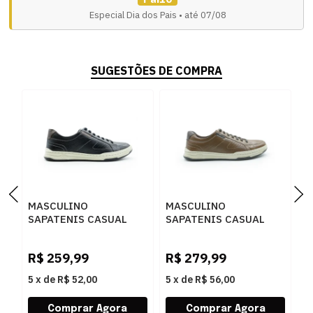
Especial Dia dos Pais • até 07/08
SUGESTÕES DE COMPRA
MASCULINO
MASCULINO
M
SAPATENIS CASUAL
SAPATENIS CASUAL
S
DEMOCRATA 151401
DEMOCRATA 151401
D
001 PRETO
003 CONHAQUE
2
R$
259,99
R$
279,99
R
5
x
de
R$ 52,00
5
x
de
R$ 56,00
5