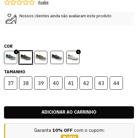
Avalie
Nossos clientes ainda não avaliaram este produto
COR
TAMANHO
37
38
39
40
41
42
43
44
Garanta
10% OFF
com o cupom:
Pai10