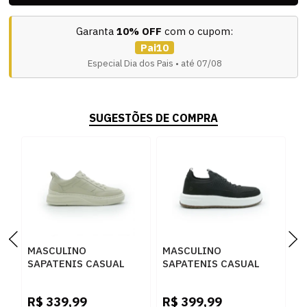
Garanta
10% OFF
com o cupom:
Pai10
Especial Dia dos Pais • até 07/08
SUGESTÕES DE COMPRA
MASCULINO
MASCULINO
M
SAPATENIS CASUAL
SAPATENIS CASUAL
S
DEMOCRATA PACE
DEMOCRATA 600102
D
653101 005 CREME
001 PRETO
0
R$
339,99
R$
399,99
R