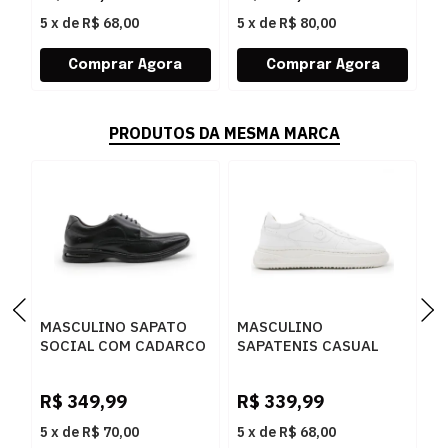
5
x
de
R$ 68,00
5
x
de
R$ 80,00
5
PRODUTOS DA MESMA MARCA
MASCULINO SAPATO
MASCULINO
M
SOCIAL COM CADARCO
SAPATENIS CASUAL
S
DEMOCRATA AIR SPOT
DEMOCRATA BLOCK
D
448026 003 PRETO
240501 006 BRANCO
0
R$
349,99
R$
339,99
R
5
x
de
R$ 70,00
5
x
de
R$ 68,00
5