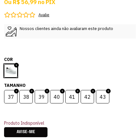
Ou
R$ 56,99
no
PIX
Avalie
Nossos clientes ainda não avaliaram este produto
COR
TAMANHO
37
38
39
40
41
42
43
Produto Indisponível
AVISE-ME