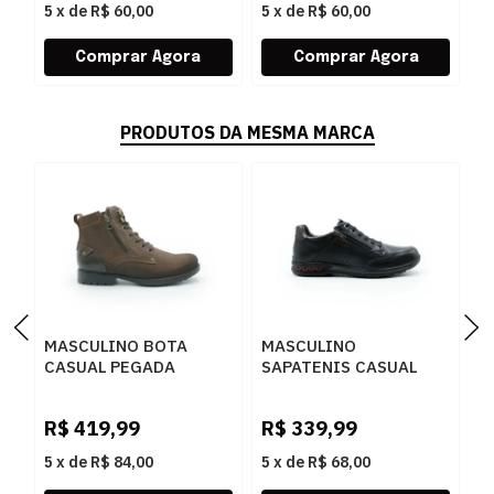
5
x
de
R$ 60,00
5
x
de
R$ 60,00
5
PRODUTOS DA MESMA MARCA
MASCULINO BOTA
MASCULINO
M
CASUAL PEGADA
SAPATENIS CASUAL
S
180745 03 RUSTIC
PEGADA 114861 03
P
CASTANHO/ANILINA
ANILINA
S
R$
419,99
R$
339,99
R
BROWN
PRETO/WASHED
T
BORDO
5
x
de
R$ 84,00
5
x
de
R$ 68,00
5