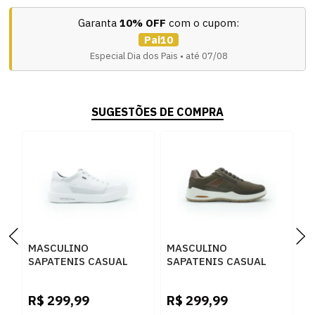
Garanta
10% OFF
com o cupom:
Pai10
Especial Dia dos Pais • até 07/08
SUGESTÕES DE COMPRA
MASCULINO
MASCULINO
M
SAPATENIS CASUAL
SAPATENIS CASUAL
S
PEGADA 111909 01
PEGADA 110507 05
P
SOFT BRANCO
RUSTIC
P
R$
299,99
R$
299,99
R
CHOCOLATE/PULL UP
M
CONHAQUE
C