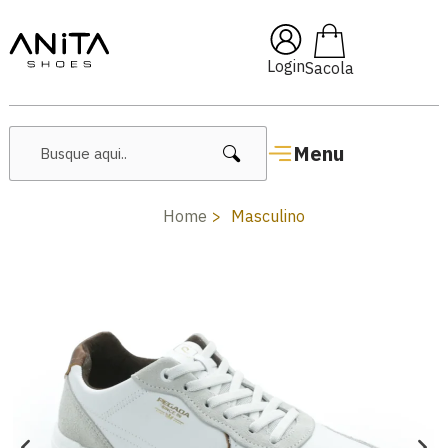
upom
Pai10
🔥 Lançamentos F
Login
Menu
Home
Masculino