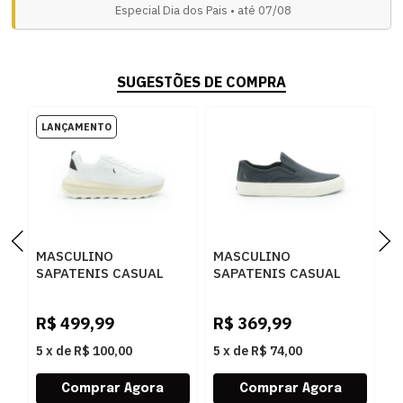
Especial Dia dos Pais • até 07/08
SUGESTÕES DE COMPRA
MASCULINO
MASCULINO
M
SAPATENIS CASUAL
SAPATENIS CASUAL
S
RESERVA R756160002
RESERVA R754680001
R
0001 BRANCO/PRETO
0001 PRETO
R
R$
499,99
R$
369,99
R
O
5
x
de
R$ 100,00
5
x
de
R$ 74,00
5