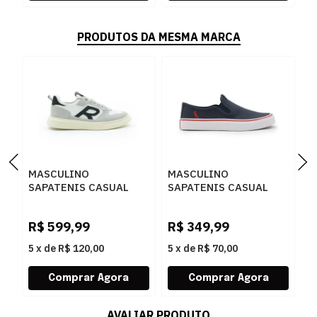
PRODUTOS DA MESMA MARCA
MASCULINO
MASCULINO
M
SAPATENIS CASUAL
SAPATENIS CASUAL
S
RESERVA R752140096
RESERVA R751130021
R
0002 GELO/PRETO
MARINH
0
R$
599,99
R$
349,99
R
5
x
de
R$ 120,00
5
x
de
R$ 70,00
5
AVALIAR PRODUTO