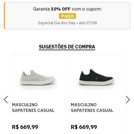
Garanta
10% OFF
com o cupom:
Pai10
Especial Dia dos Pais • até 07/08
SUGESTÕES DE COMPRA
MASCULINO
MASCULINO
M
SAPATENIS CASUAL
SAPATENIS CASUAL
S
RESERVA R751220032
RESERVA R751220032
R
0004 OFF WHITE
003 PRETO
0
R$
669,99
R$
669,99
R