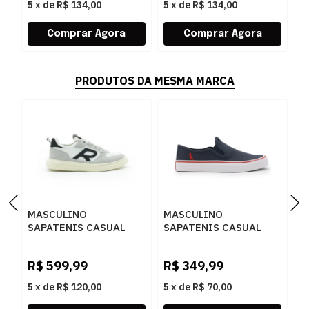
5
x
de
R$ 134,00
5
x
de
R$ 134,00
5
PRODUTOS DA MESMA MARCA
MASCULINO
MASCULINO
M
SAPATENIS CASUAL
SAPATENIS CASUAL
S
RESERVA R752140096
RESERVA R751130021
R
0002 GELO/PRETO
MARINH
0
R$
599,99
R$
349,99
R
5
x
de
R$ 120,00
5
x
de
R$ 70,00
5