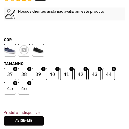
Nossos clientes ainda não avaliaram este produto
COR
TAMANHO
37
38
39
40
41
42
43
44
45
46
Produto Indisponível
AVISE-ME