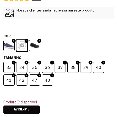
Nossos clientes ainda não avaliaram este produto
COR
TAMANHO
33
34
35
36
37
38
39
40
41
42
47
48
Produto Indisponível
AVISE-ME