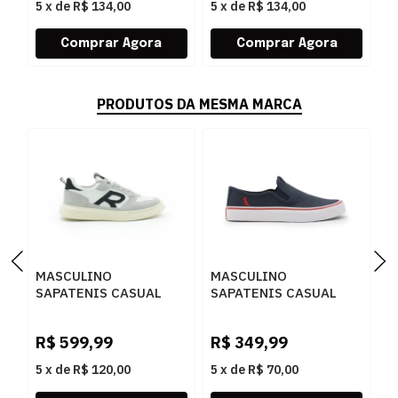
5
x
de
R$ 134,00
5
x
de
R$ 134,00
5
PRODUTOS DA MESMA MARCA
MASCULINO
MASCULINO
M
SAPATENIS CASUAL
SAPATENIS CASUAL
S
RESERVA R752140096
RESERVA R751130021
R
0002 GELO/PRETO
MARINH
0
R$
599,99
R$
349,99
R
5
x
de
R$ 120,00
5
x
de
R$ 70,00
5