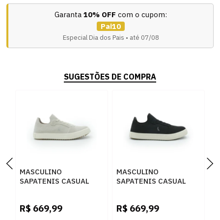
Garanta
10% OFF
com o cupom:
Pai10
Especial Dia dos Pais • até 07/08
SUGESTÕES DE COMPRA
MASCULINO
MASCULINO
M
SAPATENIS CASUAL
SAPATENIS CASUAL
S
RESERVA R751220032
RESERVA R751220032
R
0004 OFF WHITE
003 PRETO
0
R$
669,99
R$
669,99
R