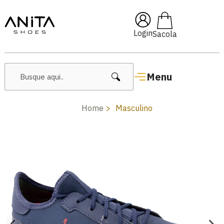
🔖 10% OFF com cupom
Pai10
Login
Menu
Home
Masculino