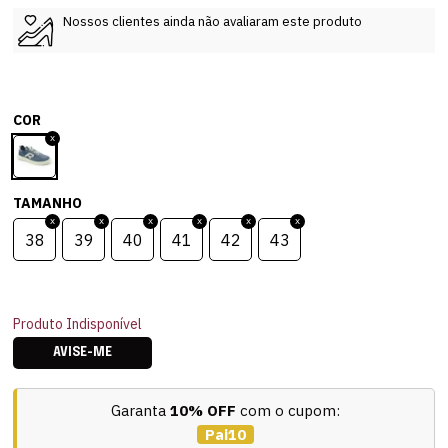
Nossos clientes ainda não avaliaram este produto
COR
TAMANHO
38
39
40
41
42
43
Produto Indisponível
AVISE-ME
Garanta
10% OFF
com o cupom:
Pai10