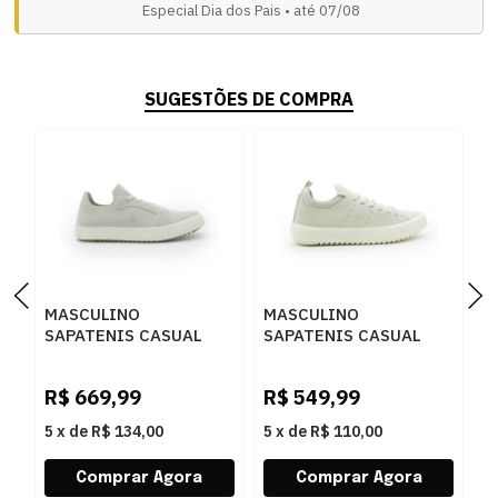
Especial Dia dos Pais • até 07/08
SUGESTÕES DE COMPRA
MASCULINO
MASCULINO
M
SAPATENIS CASUAL
SAPATENIS CASUAL
S
RESERVA R751220032
RESERVA R751630005
R
0004 OFF WHITE
0010 OFF WHITE
0
R$
669,99
R$
549,99
R
5
x
de
R$ 134,00
5
x
de
R$ 110,00
5