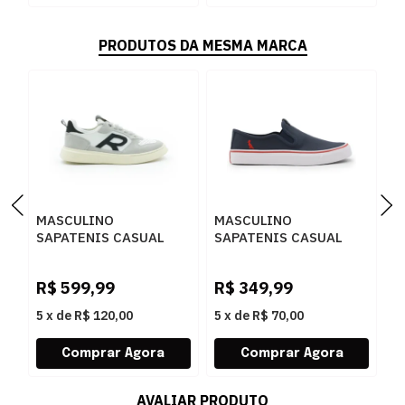
PRODUTOS DA MESMA MARCA
MASCULINO
MASCULINO
M
SAPATENIS CASUAL
SAPATENIS CASUAL
S
RESERVA R752140096
RESERVA R751130021
R
0002 GELO/PRETO
MARINH
0
R$
599,99
R$
349,99
R
5
x
de
R$ 120,00
5
x
de
R$ 70,00
5
AVALIAR PRODUTO