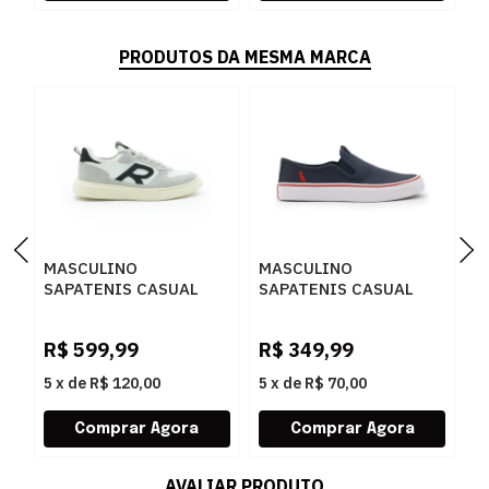
PRODUTOS DA MESMA MARCA
MASCULINO
MASCULINO
M
SAPATENIS CASUAL
SAPATENIS CASUAL
S
RESERVA R752140096
RESERVA R751130021
R
0002 GELO/PRETO
MARINH
0
R$
599,99
R$
349,99
R
5
x
de
R$ 120,00
5
x
de
R$ 70,00
5
AVALIAR PRODUTO