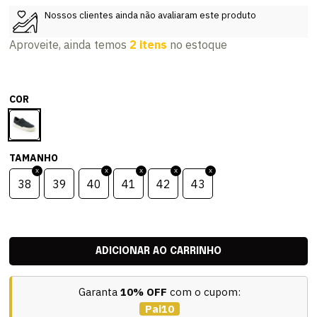
Nossos clientes ainda não avaliaram este produto
Aproveite, ainda temos
2 itens
no estoque
COR
TAMANHO
38
39
40
41
42
43
Garanta
10% OFF
com o cupom:
Pai10