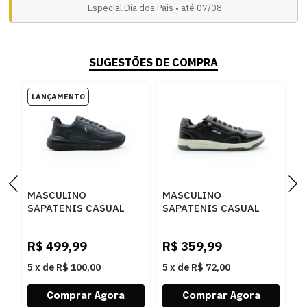
Especial Dia dos Pais • até 07/08
SUGESTÕES DE COMPRA
MASCULINO
MASCULINO
M
SAPATENIS CASUAL
SAPATENIS CASUAL
S
RESERVA R756160002
FERRACINI 8052 617 A
F
0004 PRETO
DUBAY PRETO - DUBAY
D
R$
499,99
R$
359,99
R
PRETO
P
5
x
de
R$ 100,00
5
x
de
R$ 72,00
5