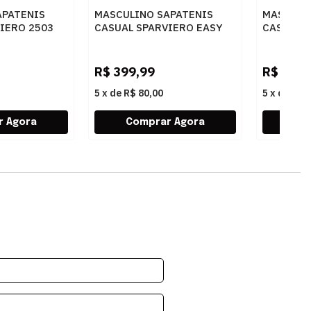
APATENIS
MASCULINO SAPATENIS
MASCULI
IERO 2503
CASUAL SPARVIERO EASY
CASUAL 
TO
12037 CAMURCA CASTOR
12037 FL
R$
399,99
R$
399,
5
x
de
R$ 80,00
5
x
de
R$ 