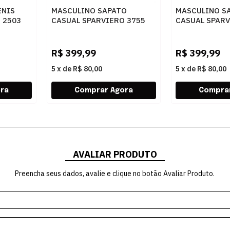
ENIS
MASCULINO SAPATO
MASCULINO S
 2503
CASUAL SPARVIERO 3755
CASUAL SPARV
CAMURCA OFF WHITE
KNIT CONCRE
R$
399,99
R$
399,99
5
x
de
R$ 80,00
5
x
de
R$ 80,00
AVALIAR PRODUTO
Preencha seus dados, avalie e clique no botão Avaliar Produto.