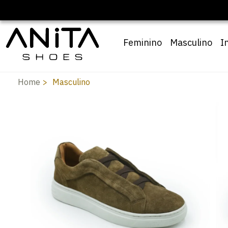
 10% OFF com cupom
Pai10
Feminino
Masculino
I
Home
Masculino