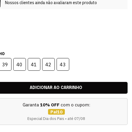
Nossos clientes ainda não avaliaram este produto
HO
39
40
41
42
43
Garanta
10% OFF
com o cupom:
Pai10
Especial Dia dos Pais • até 07/08