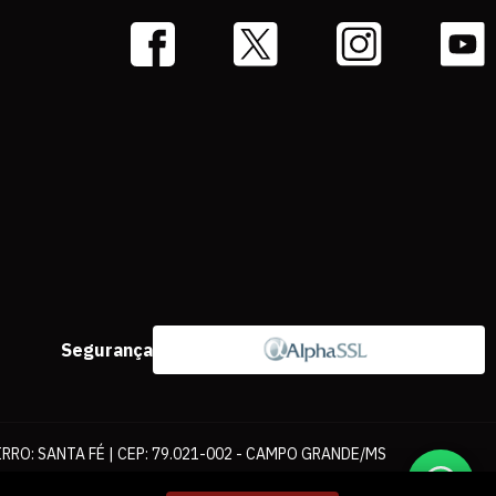
Segurança
IRRO: SANTA FÉ | CEP: 79.021-002 - CAMPO GRANDE/MS
ernet. As fotos, textos e layout aqui veiculados são de propriedade da