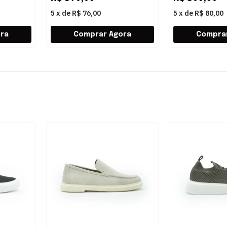
5
x
de
R$ 76,00
5
x
de
R$ 80,00