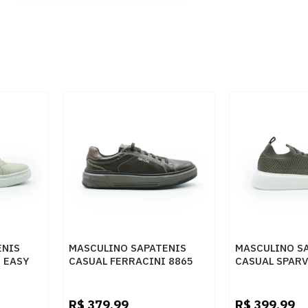
ENIS
MASCULINO SAPATENIS
MASCULINO S
 EASY
CASUAL FERRACINI 8865
CASUAL SPARV
LO
683 A EASY CAFE
KNIT CONCRE
R$
379,99
R$
399,99