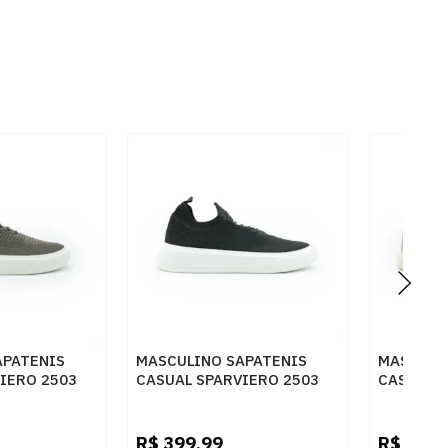
APATENIS
MASCULINO SAPATENIS
MASCULI
IERO 2503
CASUAL SPARVIERO 2503
CASUAL S
TO
KNIT PRETO
CAMURCA
R$
399,99
R$
399,