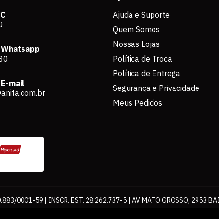
AC
Ajuda e Suporte
0
Quem Somos
Nossas Lojas
 Whatsapp
80
Política de Troca
Política de Entrega
E-mail
Segurança e Privacidade
anita.com.br
Meus Pedidos
883/0001-59 | INSCR. EST. 28.262.737-5 | AV MATO GROSSO, 2953 BA
os de pagamento expostos aqui são válidos apenas para compras via int