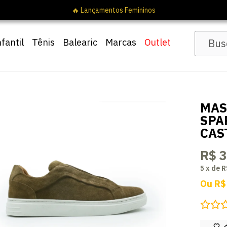
nfantil
Tênis
Balearic
Marcas
Outlet
MAS
SPA
CAS
R$ 
5
x
de
R
Ou
R$