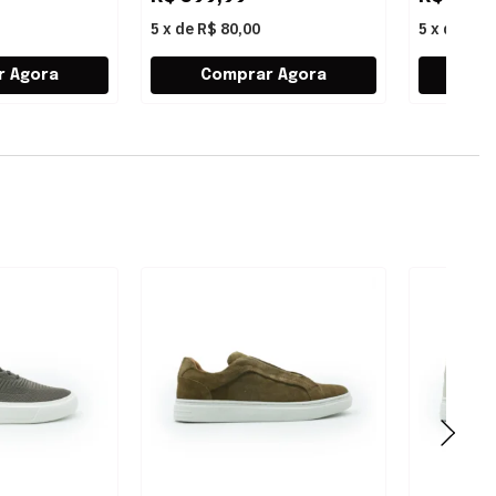
5
x
de
R$ 80,00
5
x
de
R$ 